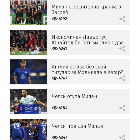
Милан с решителна крачка в
Загреб
4192
Икономичен Ливърпул,
Юнайтед би Тотнъм само с два
гола
4341
Англия остава без свой
титуляр за Модниала в Катар?
4747
Челси отупа Милан
4184
Челси прегази Милан
4347