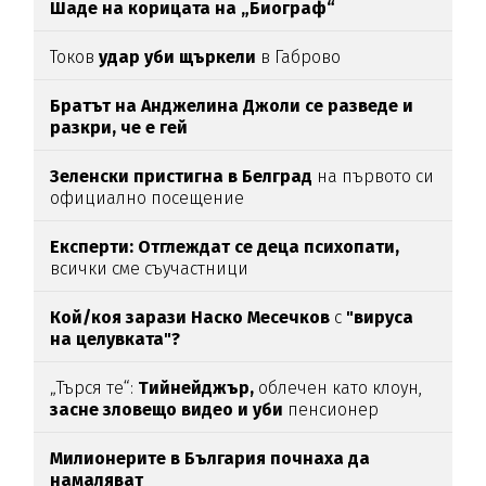
Шаде на корицата на „Биограф“
Токов
удар уби щъркели
в Габрово
Братът на Анджелина Джоли се разведе и
разкри, че е гей
Зеленски пристигна в Белград
на първото си
официално посещение
Експерти: Отглеждат се деца психопати,
всички сме съучастници
Кой/коя зарази
Наско Месечков
с
"вируса
на целувката"?
„Търся те“:
Тийнейджър,
облечен като клоун,
засне зловещо видео и уби
пенсионер
Милионерите в България почнаха да
намаляват