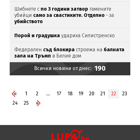
Шибнете с
по 3 години затвор
гамените
убийци
само за свастиките. Отделно
- за
убийството
Порой и градушка
удариха Силистренско
Федерален
съд блокира
строежа на
балната
зала на Тръмп
в Белия дом
190
Всички новини от днес:
«
1
2
...
17
18
19
20
21
22
23
24
25
»