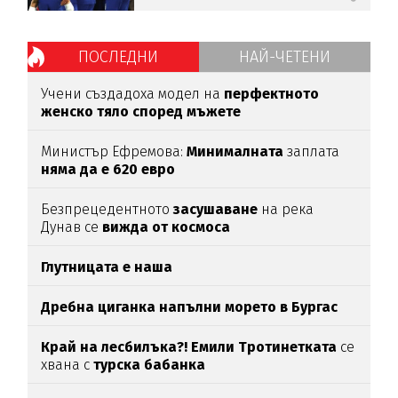
ПОСЛЕДНИ
НАЙ-ЧЕТЕНИ
Учени създадоха модел на
перфектното
женско тяло според мъжете
Министър Ефремова:
Минималната
заплата
няма да е 620 евро
Безпрецедентното
засушаване
на река
Дунав се
вижда от космоса
Глутницата е наша
Дребна циганка напълни морето в Бургас
Край на лесбилъка?!
Емили Тротинетката
се
хвана с
турска бабанка