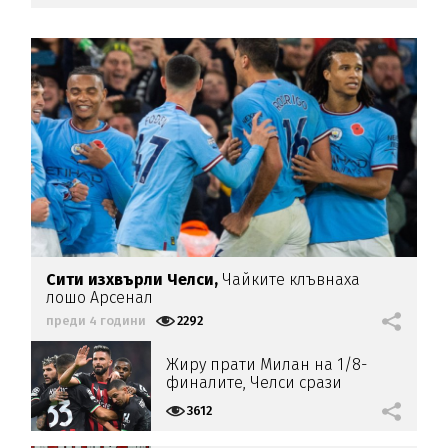
Сити изхвърли Челси,
Чайките клъвнаха
лошо Арсенал
преди 4 години
2292
Жиру прати Милан на 1/8-
финалите, Челси срази
Динамо Загреб
3612