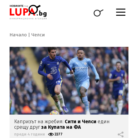
Начало
Челси
Капризът на жребия:
Сити и Челси
един
срещу друг
за Купата на ФА
преди 4 години
3377