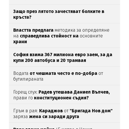
Защо през лятото зачестяват болките в
кръста?
Властта предлага
методика за определяне
на
справедлива стойност на
основните
храни
София взима 367 милиона евро заем, за да
купи 200 автобуса и 20 трамвая
Водата
от чешмата често е по-добра
от
бутилираната
Горещ слух:
Радев утешава Даниел Вълчев,
прави го
конституционен съдия?
Гръм в рая:
Караджов
от
"Бригада Нов дом"
заряза
жена си заради друга