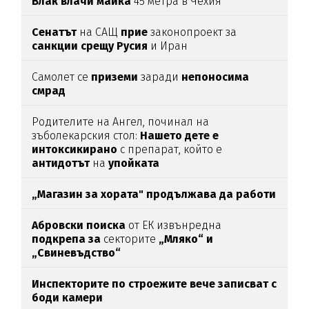
Влак влачи майка
45 метра в Чехия
Сенатът
на САЩ
прие
законопроект за
санкции срещу Русия
и Иран
Самолет се
приземи
заради
непоносима
смрад
Родителите на Ангел, починал на
зъболекарския стол:
Нашето дете е
интоксикирано
с препарат, който е
антидотът
на
упойката
„Магазин за хората"
продължава да работи
Абровски поиска
от ЕК извънредна
подкрепа за
секторите
„Мляко“ и
„Свиневъдство“
Инспекторите по строежите вече записват с
боди камери