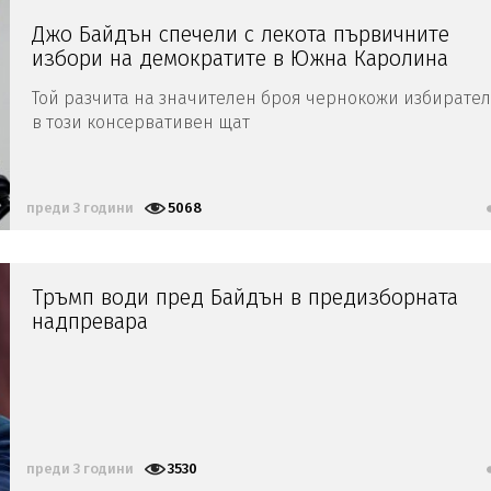
Джо Байдън спечели с лекота първичните
избори на демократите в Южна Каролина
Той разчита на значителен броя чернокожи избирате
в този консервативен щат
преди 3 години
5068
Тръмп води пред Байдън в предизборната
надпревара
преди 3 години
3530