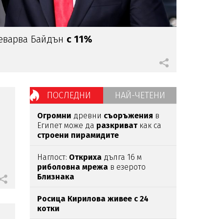
еварва Байдън
с 11%
ПОСЛЕДНИ
НАЙ-ЧЕТЕНИ
Огромни
древни
съоръжения
в
Египет може да
разкриват
как са
строени пирамидите
Наглост:
Откриха
дълга 16 м
риболовна мрежа
в езерото
Близнака
Росица Кирилова
живее с 24
котки
е