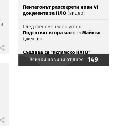
Пентагонът разсекрети нови 41
документа за НЛО
(видео)
,
 и
След феноменален успех:
Подготвят втора част
за
Майкъл
Джексън
Създава се "ислямско НАТО"
149
Всички новини от днес:
АЕЦ "Козлодуй" може
да
издържи
още десетина дни
Измамници
се представят за
лечители
от Родопите
За капак:
Магнитна буря ни шиба
в най-големите жеги
И
кола се запали
на
„Тракия“