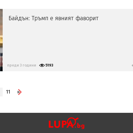
Байдън: Тръмп е явният фаворит
преди 3 години
5193
11
»