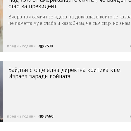
стар за президент
Вчера той самият се ядоса на доклада, в който се казва
че паметта му е слаба и каза: Знам, че съм стар, но знам
какви ги върша, по дяволите!
преди 2 години
7530
Байдън с още една директна критика към
Израел заради войната
преди 2 години
3460