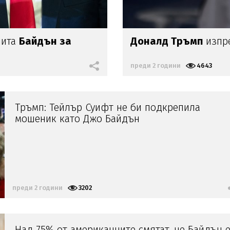
чита
Байдън за
Доналд Тръмп
изпр
преди 2 години
4643
Тръмп: Тейлър Суифт не би подкрепила
мошеник като Джо Байдън
преди 2 години
3202
Над 75% от американците смятат, че Байдън 