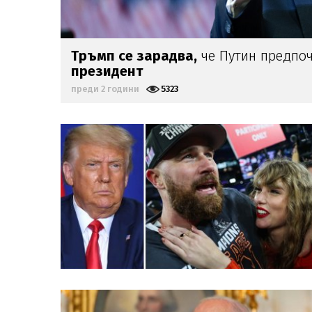
Тръмп се зарадва,
че Путин предпо
президент
преди 2 години
5323