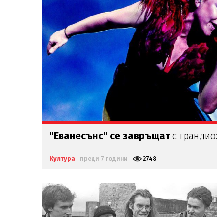
"Еванесънс" се завръщат
с грандио
Култура
преди 7 години
2748