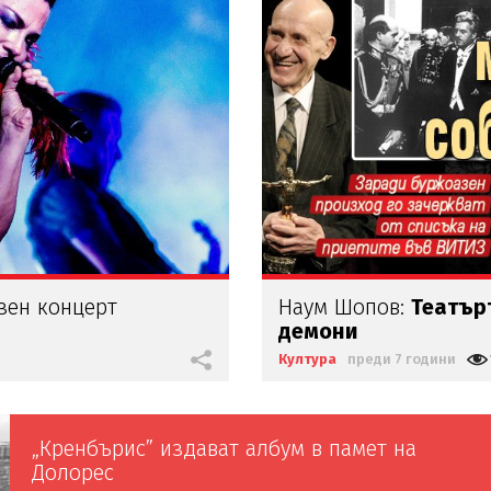
зен концерт
Наум Шопов:
Театър
демони
Култура
преди 7 години
„Кренбърис” издават албум в памет на
Долорес