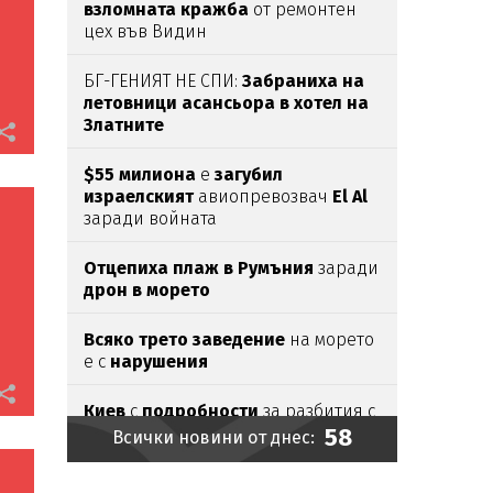
взломната
кражба
от ремонтен
цех във Видин
БГ-ГЕНИЯТ НЕ СПИ:
Забраниха на
летовници асансьора в хотел на
Златните
$55 милиона
е
загубил
израелският
авиопревозвач
El Al
заради войната
Отцепиха плаж в Румъния
заради
дрон в морето
Всяко трето заведение
на морето
е с
нарушения
Киев
с
подробности
за разбития с
58
ГДБОП
канал към ЕС и
ареста
в
Всички новини от днес:
Бургас
на
украински
наркобос