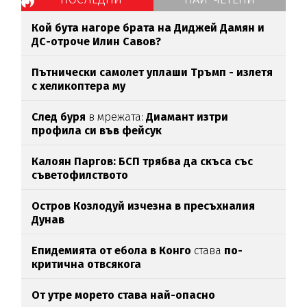
Кой бута нагоре брата на Диджей Дамян и
ДС-отроче Илин Савов?
Пътнически самолет уплаши Тръмп - излетя
с хеликоптера му
След буря
в мрежата:
Диамант изтри
профила си във фейсук
Калоян Паргов: БСП трябва да скъса със
съветофилството
Остров Козлодуй изчезна в пресъхналия
Дунав
Епидемията от ебола в Конго
става
по-
критична отвсякога
От утре морето става най-опасно