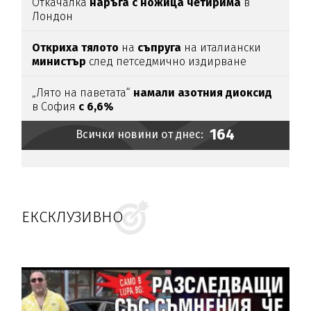
Откачалка
наръга с ножица четирима
в
Лондон
Откриха тялото
на
съпруга
на италиански
министър
след петседмично издирване
„Лято на паветата“
намали азотния диоксид
в София
с 6,6%
164
Всички новини от днес:
ЕКСКЛУЗИВНО