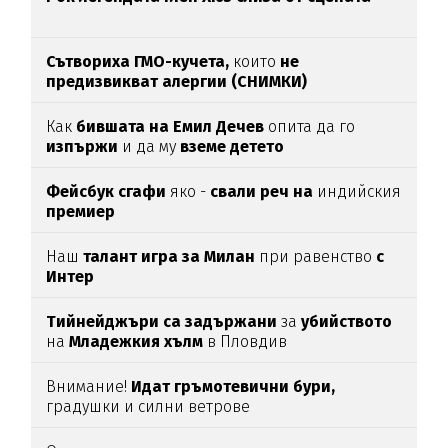
Сътвориха ГМО-кучета,
които
не
предизвикват алергии (СНИМКИ)
Как
бившата на Емил Дечев
опита да го
изпържи
и да му
вземе детето
Фейсбук сгафи
яко -
свали реч на
индийския
премиер
Наш
талант игра за Милан
при равенство
с
Интер
Тийнейджъри са задържани
за
убийството
на
Младежкия хълм
в Пловдив
Внимание!
Идат гръмотевични бури,
градушки и силни ветрове