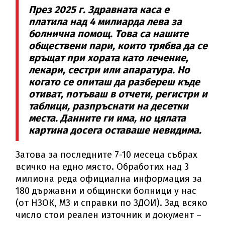
През 2025 г. Здравната каса е
платила над 4 милиарда лева за
болнична помощ. Това са нашите
обществени пари, които трябва да се
връщат при хората като лечение,
лекари, сестри или апаратура. Но
когато се опиташ да разбереш къде
отиват, потъваш в отчети, регистри и
таблици, разпръснати на десетки
места. Данните ги има, но цялата
картина досега оставаше невидима.
Затова за последните 7-10 месеца събрах
всичко на едно място. Обработих над 3
милиона реда официална информация за
180 държавни и общински болници у нас
(от НЗОК, МЗ и справки по ЗДОИ). Зад всяко
число стои реален източник и документ –