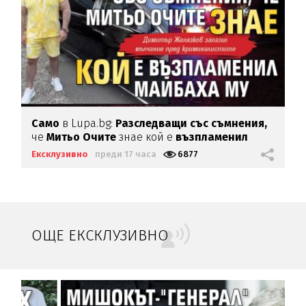
Само
в Lupa.bg:
Разследващи със съмнения,
че
Митьо Очите
знае кой е
възпламенил
Майбаха му
Ексклузивно
преди 17 часа
6877
ОЩЕ ЕКСКЛУЗИВНО