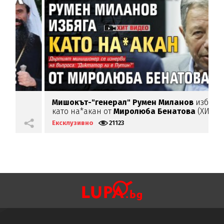
Мишокът-"генерал" Румен Миланов
избяга
И
като на*акан от
Миролюба Бенатова
(ХИТ
в
ВИДЕО)
Ексклузивно
21123
Е