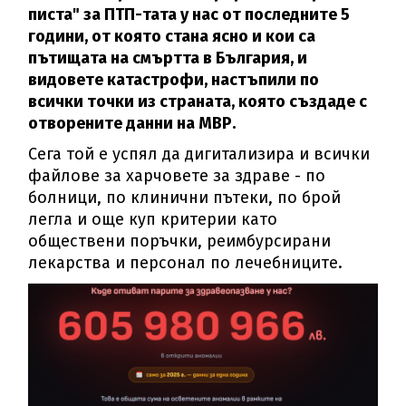
писта" за ПТП-тата у нас от последните 5
години, от която стана ясно и кои са
пътищата на смъртта в България, и
видовете катастрофи, настъпили по
всички точки из страната, която създаде с
отворените данни на МВР.
Сега той е успял да дигитализира и всички
файлове за харчовете за здраве - по
болници, по клинични пътеки, по брой
легла и още куп критерии като
обществени поръчки, реимбурсирани
лекарства и персонал по лечебниците.