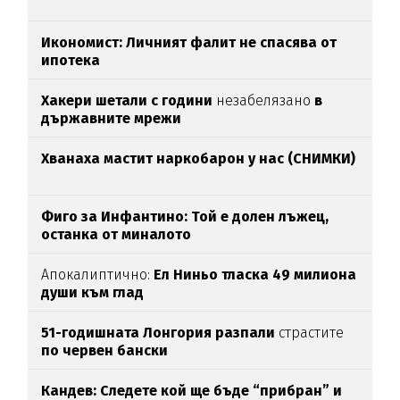
Икономист: Личният фалит не спасява от
ипотека
Хакери шетали с години
незабелязано
в
държавните мрежи
Хванаха мастит наркобарон у нас (СНИМКИ)
Фиго за Инфантино: Той е долен лъжец,
останка от миналото
Апокалиптично:
Ел Ниньо тласка 49 милиона
души към глад
51-годишната Лонгория разпали
страстите
по червен бански
Кандев: Следете кой ще бъде “прибран” и