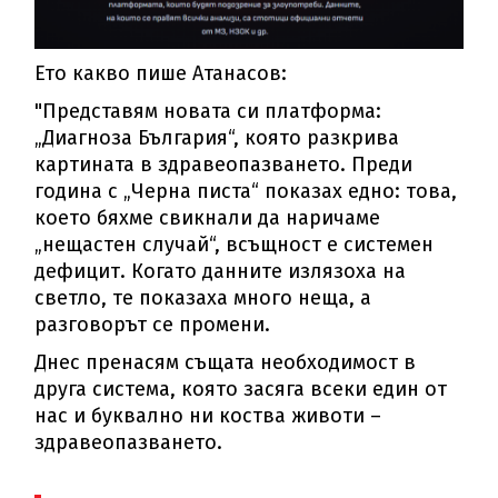
Ето какво пише Атанасов:
"Представям новата си платформа:
„Диагноза България“, която разкрива
картината в здравеопазването. Преди
година с „Черна писта“ показах едно: това,
което бяхме свикнали да наричаме
„нещастен случай“, всъщност е системен
дефицит. Когато данните излязоха на
светло, те показаха много неща, а
разговорът се промени.
Днес пренасям същата необходимост в
друга система, която засяга всеки един от
нас и буквално ни коства животи –
здравеопазването.