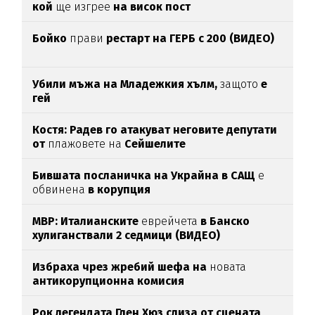
кой
ще изгрее
на висок пост
Бойко
прави
рестарт на ГЕРБ с 200 (ВИДЕО)
Убили мъжа на Младежкия хълм,
защото
е
гей
Костя: Радев го атакуват неговите депутати
от
плажовете на
Сейшелите
Бившата посланичка на Украйна в САЩ
е
обвинена
в корупция
МВР: Италианските
еврейчета
в Банско
хулиганствали 2 седмици (ВИДЕО)
Избраха чрез жребий шефа на
новата
антикорупционна комисия
Рок легендата Глен Хюз слиза от сцената