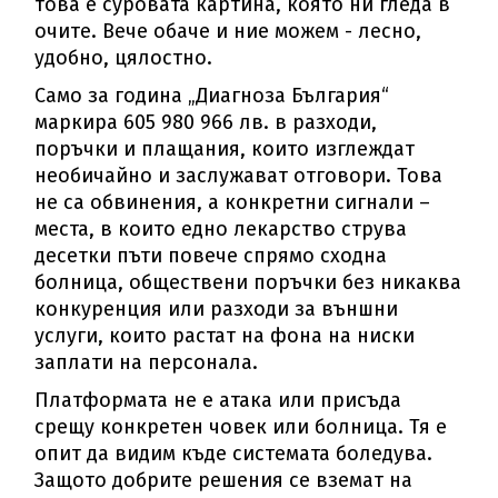
това е суровата картина, която ни гледа в
очите. Вече обаче и ние можем - лесно,
удобно, цялостно.
Само за година „Диагноза България“
маркира 605 980 966 лв. в разходи,
поръчки и плащания, които изглеждат
необичайно и заслужават отговори. Това
не са обвинения, а конкретни сигнали –
места, в които едно лекарство струва
десетки пъти повече спрямо сходна
болница, обществени поръчки без никаква
конкуренция или разходи за външни
услуги, които растат на фона на ниски
заплати на персонала.
Платформата не е атака или присъда
срещу конкретен човек или болница. Тя е
опит да видим къде системата боледува.
Защото добрите решения се вземат на