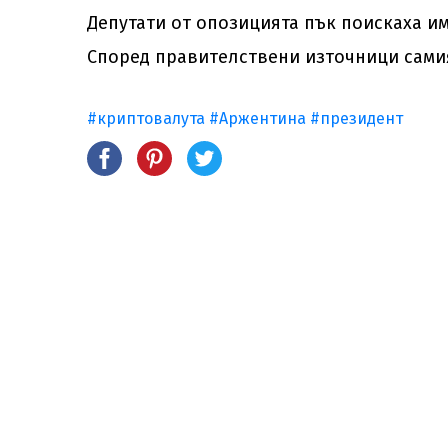
Депутати от опозицията пък поискаха и
Според правителствени източници самия
#криптовалута
#Аржентина
#президент