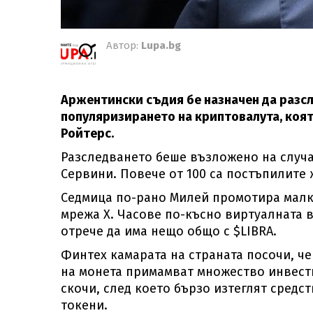
Автор:
Lupa.bg
Аржентински съдия бе назначен да разсл
популяризирането на криптовалута, която
Ройтерс.
Разследването беше възложено на случ
Сервини. Повече от 100 са постъпилите 
Седмица по-рано Милей промотира малко
мрежа X. Часове по-късно виртуалната ва
отрече да има нещо общо с $LIBRA.
Финтех камарата на страната посочи, че
на монета примамват множество инвести
скочи, след което бързо изтеглят средс
токени.