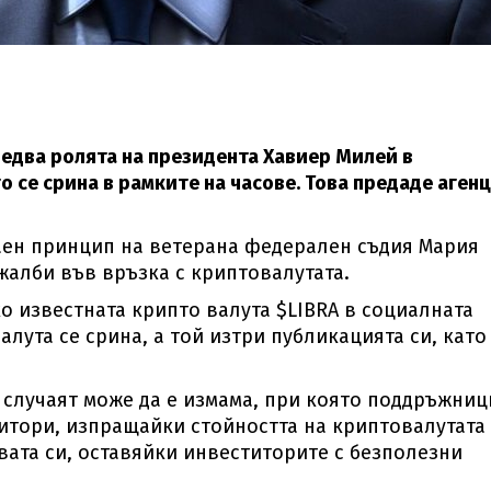
едва ролята на президента Хавиер Милей в
 се срина в рамките на часове. Това предаде аген
аен принцип на ветерана федерален съдия Мария
жалби във връзка с криптовалутата.
 известната крипто валута $LIBRA в социалната
лута се срина, а той изтри публикацията си, като
 случаят може да е измама, при която поддръжниц
тори, изпращайки стойността на криптовалутата
твата си, оставяйки инвеститорите с безполезни