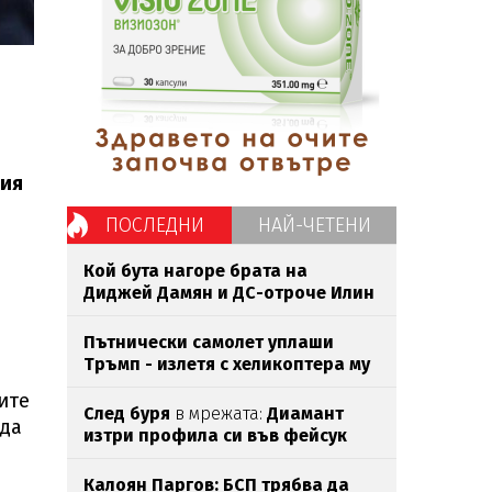
ция
ПОСЛЕДНИ
НАЙ-ЧЕТЕНИ
Кой бута нагоре брата на
Диджей Дамян и ДС-отроче Илин
Савов?
Пътнически самолет уплаши
Тръмп - излетя с хеликоптера му
ите
След буря
в мрежата:
Диамант
 да
изтри профила си във фейсук
Калоян Паргов: БСП трябва да