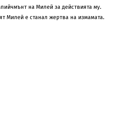
мпийчмънт на Милей за действията му.
т Милей е станал жертва на измамата.