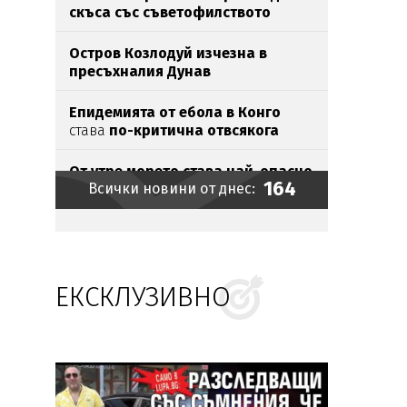
скъса със съветофилството
Остров Козлодуй изчезна в
пресъхналия Дунав
Епидемията от ебола в Конго
става
по-критична отвсякога
От утре морето става най-опасно
164
Всички новини от днес:
Икономист: Личният фалит не
спасява от ипотека
ЕКСКЛУЗИВНО
Хакери шетали с години
незабелязано
в държавните
мрежи
Хванаха мастит наркобарон у
нас (СНИМКИ)