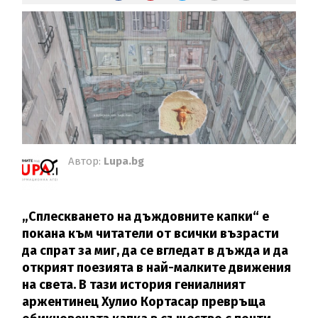
Автор:
Lupa.bg
„Сплескването на дъждовните капки“ е
покана към читатели от всички възрасти
да спрат за миг, да се вгледат в дъжда и да
открият поезията в най-малките движения
на света. В тази история гениалният
аржентинец Хулио Кортасар превръща