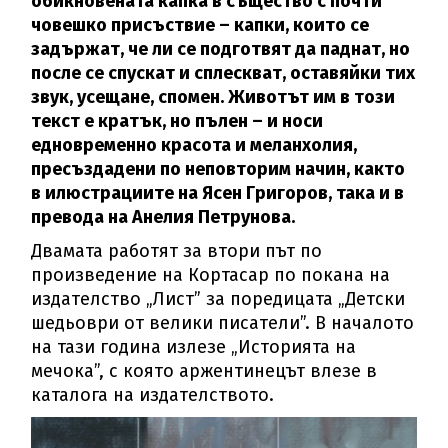
обикновената капка в същество с почти
човешко присъствие – капки, които се
задържат, че ли се подготвят да паднат, но
после се спускат и сплескват, оставяйки тих
звук, усещане, спомен. Животът им в този
текст е кратък, но пълен – и носи
едновременно красота и меланхолия,
пресъздадени по неповторим начин, както
в илюстрациите на Ясен Григоров, така и в
превода на Анелия Петрунова.
Двамата работят за втори път по
произведение на Кортасар по покана на
издателство „Лист” за поредицата „Детски
шедьоври от велики писатели”. В началото
на тази година излезе „Историята на
мечока”, с която аржентинецът влезе в
каталога на издателството.