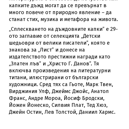
капките дъжд могат да се превърнат в
много повече от природно явление – да
станат стих, музика и метафора на живота.
„Сплескването на дъждовните капки” е 29-
ото заглавие от селекцията „Детски
шедьоври от велики писатели”, която е
знакова за „Лист” и донесе на
издателството престижни награди като
„Златен лъв” и „Христо Г. Данов”. Тя
включва произведения на литературни
титани, илюстрирани от български
художници. Сред тях са Гьоте, Марк Твен,
Вирджиния Улф, Джеймс Джойс, Анатол
Франс, Андре Мороа, Йосиф Бродски,
Йожен Йонеско, Силвия Плат, Тед Хюз,
Джейн Остин, Лев Толстой, Даниил Хармс.