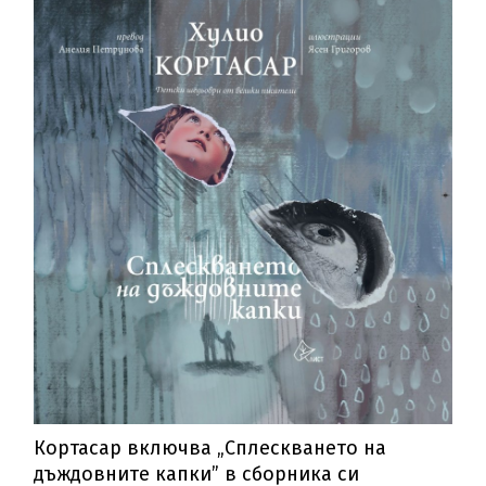
Кортасар включва „Сплескването на
дъждовните капки” в сборника си