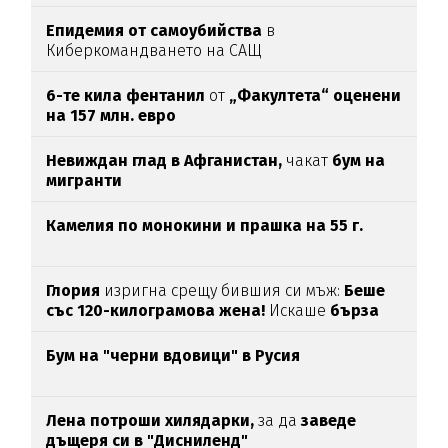
Епидемия от самоубийства
в
Киберкомандването на САЩ
6-те кила фентанил
от
„Факултета“ оценени
на 157 млн. евро
Невиждан глад в Афганистан,
чакат
бум на
мигранти
Камелия по монокини и прашка на 55 г.
Глория
изригна срещу бившия си мъж:
Беше
със 120-килограмова жена!
Искаше
бърза
печалба...
Бум на "черни вдовици" в Русия
Лена потроши хилядарки,
за да
заведе
дъщеря си в "Дисниленд"