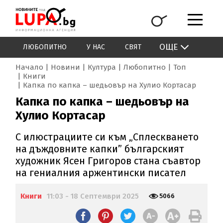
ОЩЕ
ЛЮБОПИТНО
У НАС
СВЯТ
Начало
Новини
Култура
Любопитно
Топ
Книги
Капка по капка – шедьовър на Хулио Кортасар
Капка по капка – шедьовър на
Хулио Кортасар
С илюстрациите си към „Сплескването
на дъждовните капки” българският
художник Ясен Григоров стана съавтор
на гениалния аржентински писател
Книги
11:03 - 18 Септември 2025
5066