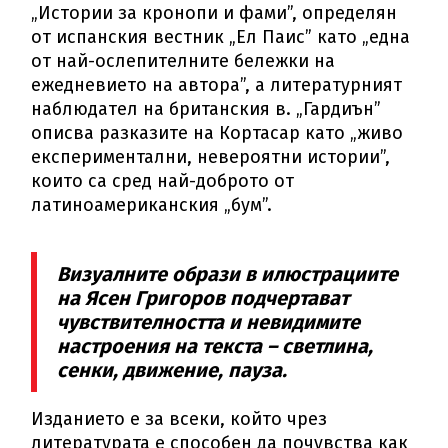
„Истории за кронопи и фами”, определян
от испанския вестник „Ел Паис” като „една
от най-ослепителните бележки на
ежедневието на автора”, а литературният
наблюдател на британския в. „Гардиън”
описва разказите на Кортасар като „живo
експериментални, невероятни истории”,
които са сред най-доброто от
латиноамериканския „бум”.
Визуалните образи в илюстрациите
на Ясен Григоров подчертават
чувствителността и невидимите
настроения на текста – светлина,
сенки, движение, пауза.
Изданието е за всеки, който чрез
литературата е способен да почувства как