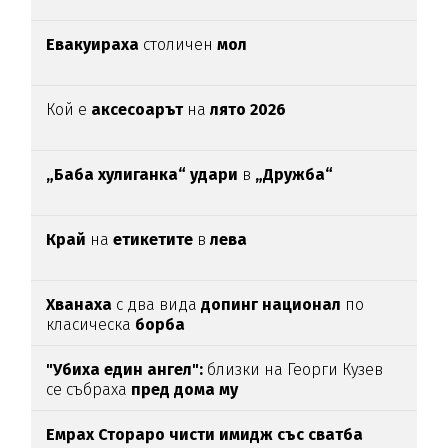
Евакуираха
столичен
мол
Кой е
аксесоарът
на
лято 2026
„Баба хулиганка“ удари
в
„Дружба“
Край
на
етикетите
в
лева
Хванаха
с два вида
допинг национал
по
класическа
борба
"Убиха един ангел":
близки на Георги Кузев
се събраха
пред дома му
Емрах Стораро чисти имидж със сватба