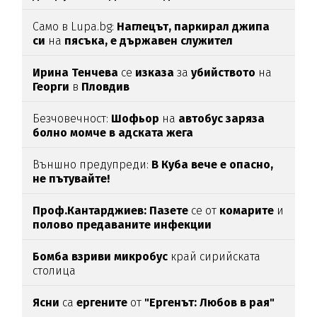
Само в Lupa.bg:
Наглецът, паркирал джипа
си
на
пясъка, е държавен служител
Ирина Тенчева
се
изказа
за
убийството
на
Георги
в
Пловдив
Безчовечност:
Шофьор
на
автобус заряза
болно момче в адската жега
Външно предупреди:
В
Куба вече е опасно,
не пътувайте!
Проф.Кантарджиев: Пазете
се от
комарите
и
полово предаваните инфекции
Бомба взриви микробус
край сирийската
столица
Ясни
са
ергените
от
"Ергенът: Любов в рая"