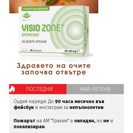
ПОСЛЕДНИ
НАЙ-ЧЕТЕНИ
Съдия нареди: До
90 часа месечно във
фейсбук
и инстаграм за
непълнолетни
Пожарът
на АМ "Тракия" е
овладян,
но
не
и
локализиран