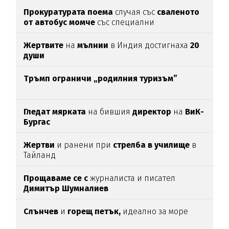
Прокуратурата поема
случая със
сваленото
от автобус момче
със специални
потребности
Жертвите
на
мълнии
в Индия достигнаха
20
души
Тръмп ограничи „родилния туризъм”
Гледат мярката
на бившия
директор
на
ВиК-
Бургас
Жертви
и ранени при
стрелба в училище
в
Тайланд
Прощаваме се с
журналиста и писател
Димитър Шумналиев
Слънчев
и
горещ петък,
идеално за море