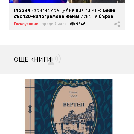
Глория
изригна срещу бившия си мъж:
Беше
със 120-килограмова жена!
Искаше
бърза
печалба...
Ексклузивно
преди 7 часа
9646
ОЩЕ КНИГИ