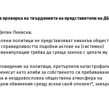
а проверка на твърденията на представители на ДБ
.
Делян Пеевски.
валени политици не представляват никакъв общес
 справедливостта подобни актове на (системно)
 манипулации трябва да среща закона с цялата му
 поведение на политици, претърпели катастрофал
пренесат като алиби за собственото си пребиваван
чна и нездравословна обществена атмосфера на
ни обвинения срещу всеки свой опонент", завъ