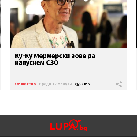
Пътници в шок: Шофьор на
автобус гледа тик ток
зад
волана
(ВИДЕО)
Общество
преди 1 час
2527