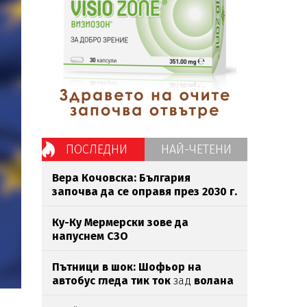
ПОСЛЕДНИ
НАЙ-ЧЕТЕНИ
Вера Кочовска: България
започва да се оправя през 2030 г.
Ку-Ку Мермерски зове да
напуснем СЗО
Пътници в шок: Шофьор на
автобус гледа тик ток
зад
волана
(ВИДЕО)