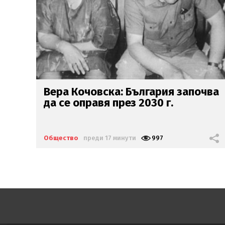
чва
Ку-Ку Мермерски зове да
напуснем СЗО
Общество
преди 47 минути
2366