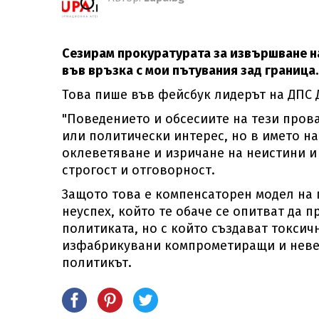
Сезирам прокуратурата за извършване н
във връзка с мои пътувания зад граница
Това пише във фейсбук лидерът на ДПС 
"Поведението и обсесиите на тези про
или политически интерес, но в името на
оклеветяване и изричане на неистини и
строгост и отговорност.
Защото това е компенсаторен модел на
неуспех, който те обаче се опитват да 
политиката, но с който създават токси
изфабрикувани компрометиращи и невер
политикът.