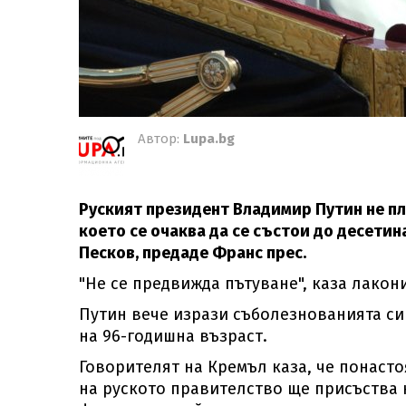
Автор:
Lupa.bg
Руският президент Владимир Путин не пла
което се очаква да се състои до десети
Песков, предаде Франс прес.
"Не се предвижда пътуване", каза лако
Путин вече изрази съболезнованията си 
на 96-годишна възраст.
Говорителят на Кремъл каза, че понаст
на руското правителство ще присъства н