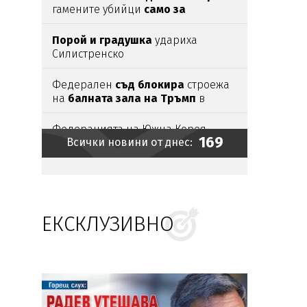
гамените убийци
само за
свастиките. Отделно
- за
убийството
Порой и градушка
удариха
Силистренско
Федерален
съд блокира
строежа
на
балната зала на Тръмп
в
Белия дом
Федерацията на Южна Корея
169
Всички новини от днес:
подкупвала съдии със... секс
Защо комарите смучат някои
хора, а игнорират други?
ЕКСКЛУЗИВНО
България с
остра реакция към
Северна Македония
за Ива
Михайлова
"Ще се видим всички там":
Мароканци
готвят
нов щурм на
Сеута