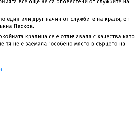
онията все още не са оповестени от службите на
по един или друг начин от службите на краля, от
ъкна Песков.
окойната кралица се е отличавала с качества като
е тя не е заемала "особено място в сърцето на
н