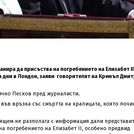
нира да присъства на погребението на Елизабет II
на дни в Лондон, заяви говорителят на Кремъл Дми
нично Песков пред журналисти.
във връзка със смъртта на кралицата, която почи
оящем не разполага с информация дали представи
а погребението на Елизабет II, особено предвид