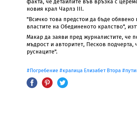
факта, че детайлите във връзка с церем
новия крал Чарлз III.
"Всичко това предстои да бъде обявено 
властите на Обединеното кралство", изт
Макар да заяви пред журналистите, че п
мъдрост и авторитет, Песков подчерта, ч
руснаците".
#Погребение
#кралица Елизабет Втора
#пути