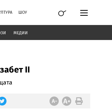
УЛТУРА
ШОУ
ОЗИ
МЕДИИ
абет II
ицата