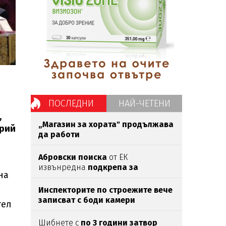
ПОСЛЕДНИ
НАЙ-ЧЕТЕНИ
,
„Магазин за хората"
продължава
трий
да работи
Абровски поиска
от ЕК
извънредна
подкрепа за
на
секторите
„Мляко“ и
„Свиневъдство“
Инспекторите по строежите вече
записват с боди камери
тел
Шибнете с
по 3 години затвор