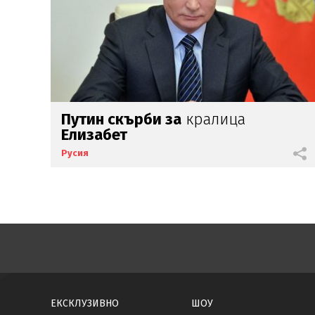
Путин скърби за
кралица
Елизабет
Русия
ЕКСКЛУЗИВНО
ШОУ