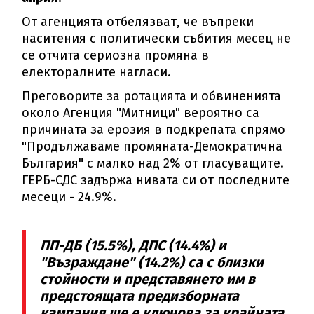
От агенцията отбелязват, че въпреки
наситения с политически събития месец не
се отчита сериозна промяна в
електоралните нагласи.
Преговорите за ротацията и обвиненията
около Агенция "Митници" вероятно са
причината за ерозия в подкрепата спрямо
"Продължаваме промяната-Демократична
България" с малко над 2% от гласуващите.
ГЕРБ-СДС задържа нивата си от последните
месеци - 24.9%.
ПП-ДБ (15.5%), ДПС (14.4%) и
"Възраждане" (14.2%) са с близки
стойности и представянето им в
предстоящата предизборната
кампания ще е ключова за крайната