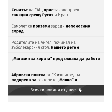
Сенатът
на САЩ
прие
законопроект за
санкции срещу Русия
и Иран
Самолет се
приземи
заради
непоносима
смрад
Родителите на Ангел, починал на
зъболекарския стол:
Нашето дете е
интоксикирано
с препарат, който е
антидотът
на
упойката
„Магазин за хората"
продължава да работи
Абровски поиска
от ЕК извънредна
подкрепа за
секторите
„Мляко“ и
„Свиневъдство“
4
Всички новини от днес: