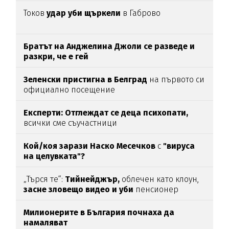
Токов
удар уби щъркели
в Габрово
Братът на Анджелина Джоли се разведе и
разкри, че е гей
Зеленски пристигна в Белград
на първото си
официално посещение
Експерти: Отглеждат се деца психопати,
всички сме съучастници
Кой/коя зарази
Наско Месечков
с
"вируса
на целувката"?
„Търся те“:
Тийнейджър,
облечен като клоун,
засне зловещо видео и уби
пенсионер
Милионерите в България почнаха да
намаляват