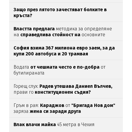
Защо през лятото зачестяват болките в
кръста?
Властта предлага
методика за определяне
на
справедлива стойност на
основните
храни
София взима 367 милиона евро заем, за да
купи 200 автобуса и 20 трамвая
Водата
от чешмата често е по-добра
от
бутилираната
Горещ слух:
Радев утешава Даниел Вълчев,
прави го
конституционен съдия?
Гръм в рая:
Караджов
от
"Бригада Нов дом"
заряза
жена си заради друга
Влак влачи майка
45 метра в Чехия