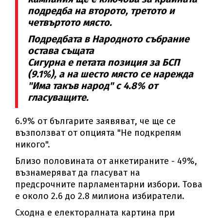
подредба на второто, третото и
четвъртото място.
Подредбата в Народното събрание
остава същата
Сигурна е петата позиция за БСП
(9.1%), а на шесто място се нарежда
"Има такъв народ" с 4.8% от
гласуващите.
6.9% от българите заявяват, че ще се
възползват от опцията "Не подкрепям
никого".
Близо половината от анкетираните - 49%,
възнамеряват да гласуват на
предсрочните парламентарни избори. Това
е около 2.6 до 2.8 милиона избиратели.
Сходна е електоралната картина при