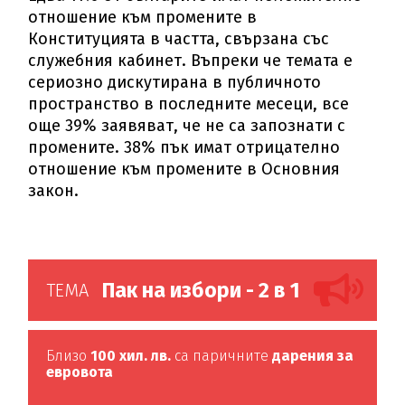
отношение към промените в
Конституцията в частта, свързана със
служебния кабинет. Въпреки че темата е
сериозно дискутирана в публичното
пространство в последните месеци, все
още 39% заявяват, че не са запознати с
промените. 38% пък имат отрицателно
отношение към промените в Основния
закон.
Пак на избори - 2 в 1
ТЕМА
Близо
100 хил. лв.
са паричните
дарения за
евровота