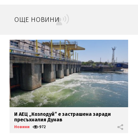
ОЩЕ НОВИНИ
И АЕЦ „Козлодуй“ е застрашена заради
В
пресъхналия Дунав
Б
Новини
972
Н