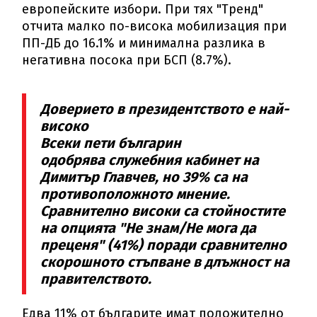
европейските избори. При тях "Тренд"
отчита малко по-висока мобилизация при
ПП-ДБ до 16.1% и минимална разлика в
негативна посока при БСП (8.7%).
Доверието в президентството е най-
високо
Всеки пети българин
одобрява служебния кабинет на
Димитър Главчев, но 39% са на
противоположното мнение.
Сравнително високи са стойностите
на опцията "Не знам/Не мога да
преценя" (41%) поради сравнително
скорошното стъпване в длъжност на
правителството.
Едва 11% от българите имат положително