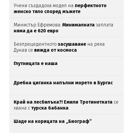
Учени създадоха модел на
перфектното
женско тяло според мъжете
Министър Ефремова:
Минималната
заплата
няма да е 620 евро
Безпрецедентното
засушаване
на река
Дунав се
вижда от космоса
Глутницата е наша
Дребна циганка напълни морето в Бургас
Край на лесбилъка?!
Емили Тротинетката
се
хвана с
турска бабанка
Шаде на корицата на „Биограф“