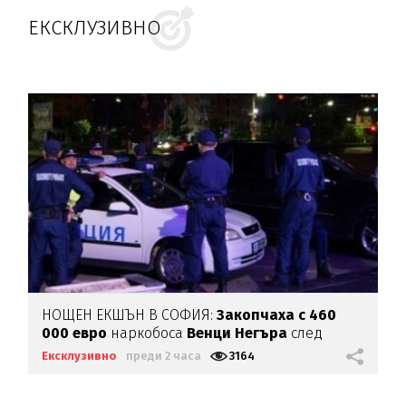
ЕКСКЛУЗИВНО
НОЩЕН ЕКШЪН В СОФИЯ:
Закопчаха с 460
000 евро
наркобоса
Венци Негъра
след
бясна гонка
Ексклузивно
преди 2 часа
3164