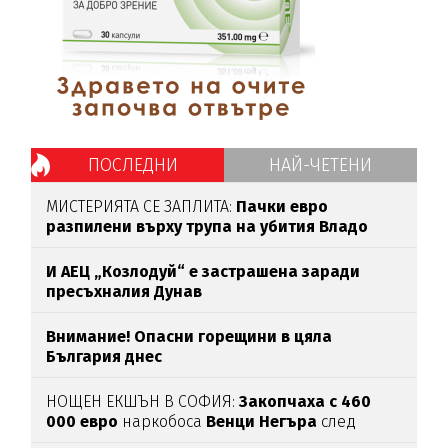
ПОСЛЕДНИ
НАЙ-ЧЕТЕНИ
МИСТЕРИЯТА СЕ ЗАПЛИТА:
Пачки евро
разпилени върху трупа на убития Владо
Загатото
И АЕЦ „Козлодуй“ е застрашена заради
пресъхналия Дунав
Внимание! Опасни горещини в цяла
България днес
НОЩЕН ЕКШЪН В СОФИЯ:
Закопчаха с 460
000 евро
наркобоса
Венци Негъра
след
бясна гонка