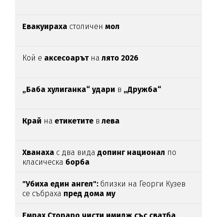
Евакуираха
столичен
мол
Кой е
аксесоарът
на
лято 2026
„Баба хулиганка“ удари
в
„Дружба“
Край
на
етикетите
в
лева
Хванаха
с два вида
допинг национал
по
класическа
борба
"Убиха един ангел":
близки на Георги Кузев
се събраха
пред дома му
Емрах Стораро чисти имидж със сватба