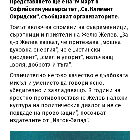
Представянето ще е на 19 март в
Софийския университет „Св. Климент
Охридски“, съобщават организаторите.
Томът включва спомени на съвременници,
съратници и приятели на Желю Желев. „За
д-р Желев казват, че притежава „мощна
духовна енергия“, че е „истински
дисидент“, „смел и упорит“, излъчващ
„воля, доброта и тъга“.
Отличително негово качество е дълбоката
мисъл и умението да говори ясно,
убедително и завладяващо. В години на
яростно противопоставяне Желев наложи
култура на политическия диалог и не се
поддаде на провокации“, посочват
издателите от „Изток-Запад“.