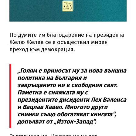
По думите им благодарение на президента
Желю Желев се е осъществил мирен
преход към демокрация.
„Голям е приносът му за нова външна
политика на България и
завръщането ни в свободния свят.
Паметна е снимката му с
президентите дисиденти Лех Валенса
и Вацлав Хавел. Многото други
снимки също обогатяват книгата“,
допълват от „Изток-Запад“.