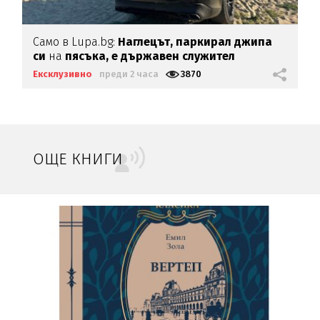
Само в Lupa.bg:
Наглецът, паркирал джипа
си
на
пясъка, е държавен служител
Ексклузивно
преди 2 часа
3870
ОЩЕ КНИГИ