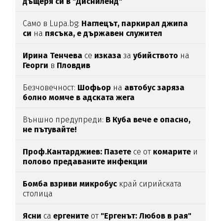
дъщеря си в "Дисниленд"
Само в Lupa.bg:
Наглецът, паркирал джипа
си
на
пясъка, е държавен служител
Ирина Тенчева
се
изказа
за
убийството
на
Георги
в
Пловдив
Безчовечност:
Шофьор
на
автобус заряза
болно момче в адската жега
Външно предупреди:
В
Куба вече е опасно,
не пътувайте!
Проф.Кантарджиев: Пазете
се от
комарите
и
полово предаваните инфекции
Бомба взриви микробус
край сирийската
столица
Ясни
са
ергените
от
"Ергенът: Любов в рая"