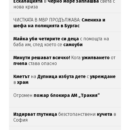
Ескалацията
в
Черно море заплашва
света с
нова криза
ЧИСТКАТА В МВР ПРОДЪЛЖАВА:
Смениха и
шефа на полицията в Бургас
Майка уби четирите си деца
с помощта на
баба им, след което се
самоуби
Минути решават всичко!
Кога
ужилването
от
пчела
става опасно
Кметът
на
Дупница избута дете
с
увреждане
в
храм
Огромен
пожар блокира АМ „Тракия“
Издирват глутница
безстопанствени
кучета
в
София