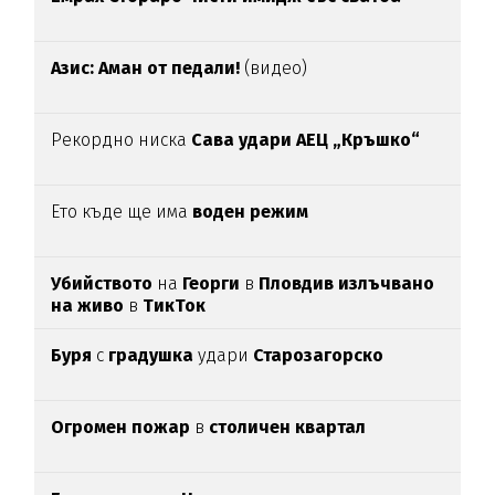
Азис: Аман от педали!
(видео)
Рекордно ниска
Сава удари АЕЦ „Кръшко“
Ето къде ще има
воден режим
Убийството
на
Георги
в
Пловдив излъчвано
на живо
в
ТикТок
Буря
с
градушка
удари
Старозагорско
Огромен пожар
в
столичен квартал