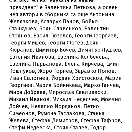
Съставител на „Каузата на нашия
президент“ е Валентина Петкова, а освен
нея автори в сборника са още Антонина
Желязкова, Аспарух Панов, Бойко
Станкушев, Боян Славенков, Валентин
Стоянов, Васил Гюзелев, Георги Георгиев,
Георги Мишев, Георги Фотев, Деян
Кюранов, Димитър Бочев, Димитър Луджев,
Евгения Иванова, Евелина Келбечева,
Евелина Първанова, Елена Кирчева, Емил
Кошлуков, Жоро Торнев, Здравко Попов,
Иван Евлогиев, Йордан Христосков, Марин
Георгиев, Мария Бойкикева, Марко Ганчев,
Мира Добрева, Мирослав Севлиевски,
Михаил Иванов, Михаил Неделчев, Момчил
Дойчев, Недялко Йорданов, Петко
Симеонов, Румяна Таслакова, Станка
Желева, Стефан Димитров, Стефан Тафров,
Стефи Недевска, Стоян Сталев, Тодор