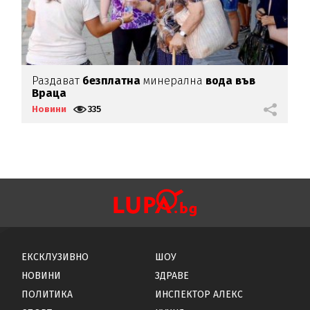
Раздават
безплатна
минерална
вода във
Д
Враца
п
Новини
335
Н
ЕКСКЛУЗИВНО
ШОУ
НОВИНИ
ЗДРАВЕ
ПОЛИТИКА
ИНСПЕКТОР АЛЕКС