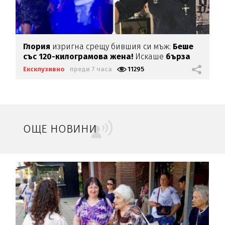
Глория
изригна срещу бившия си мъж:
Беше
със 120-килограмова жена!
Искаше
бърза
печалба...
Ексклузивно
преди 7 часа
11295
ОЩЕ НОВИНИ