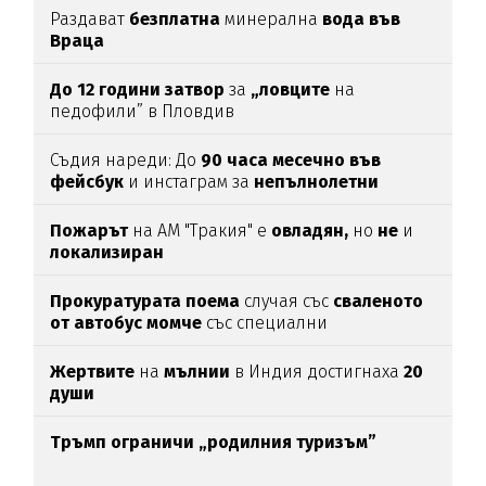
Раздават
безплатна
минерална
вода във
Враца
До 12 години затвор
за
„ловците
на
педофили” в Пловдив
Съдия нареди: До
90 часа месечно във
фейсбук
и инстаграм за
непълнолетни
Пожарът
на АМ "Тракия" е
овладян,
но
не
и
локализиран
Прокуратурата поема
случая със
сваленото
от автобус момче
със специални
потребности
Жертвите
на
мълнии
в Индия достигнаха
20
души
Тръмп ограничи „родилния туризъм”