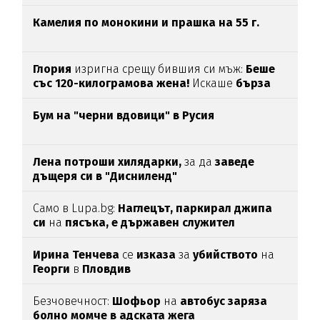
Камелия по монокини и прашка на 55 г.
Глория
изригна срещу бившия си мъж:
Беше
със 120-килограмова жена!
Искаше
бърза
печалба...
Бум на "черни вдовици" в Русия
Лена потроши хилядарки,
за да
заведе
дъщеря си в "Дисниленд"
Само в Lupa.bg:
Наглецът, паркирал джипа
си
на
пясъка, е държавен служител
Ирина Тенчева
се
изказа
за
убийството
на
Георги
в
Пловдив
Безчовечност:
Шофьор
на
автобус заряза
болно момче в адската жега