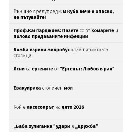
Външно предупреди:
В
Куба вече е опасно,
не пътувайте!
Проф.Кантарджиев: Пазете
се от
комарите
и
полово предаваните инфекции
Бомба взриви микробус
край сирийската
столица
Ясни
са
ергените
от
"Ергенът: Любов в рая"
Евакуираха
столичен
мол
Кой е
аксесоарът
на
лято 2026
„Баба хулиганка“ удари
в
„Дружба“