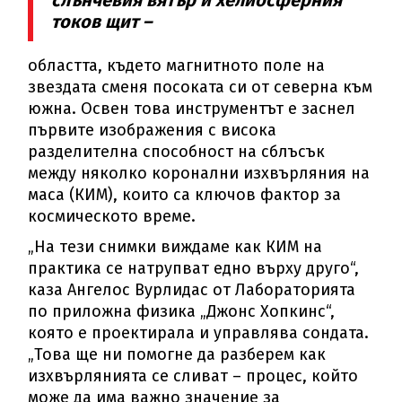
токов щит –
областта, където магнитното поле на
звездата сменя посоката си от северна към
южна. Освен това инструментът е заснел
първите изображения с висока
разделителна способност на сблъсък
между няколко коронални изхвърляния на
маса (КИМ), които са ключов фактор за
космическото време.
„На тези снимки виждаме как КИМ на
практика се натрупват едно върху друго“,
каза Ангелос Вурлидас от Лабораторията
по приложна физика „Джонс Хопкинс“,
която е проектирала и управлява сондата.
„Това ще ни помогне да разберем как
изхвърлянията се сливат – процес, който
може да има важно значение за