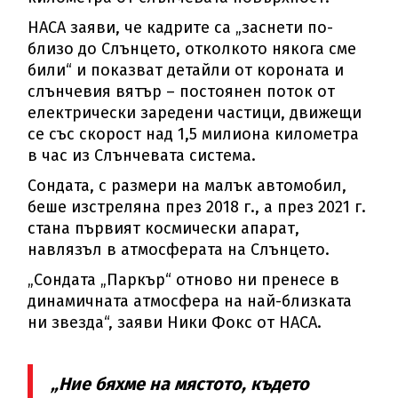
НАСА заяви, че кадрите са „заснети по-
близо до Слънцето, отколкото някога сме
били“ и показват детайли от короната и
слънчевия вятър – постоянен поток от
електрически заредени частици, движещи
се със скорост над 1,5 милиона километра
в час из Слънчевата система.
Сондата, с размери на малък автомобил,
беше изстреляна през 2018 г., а през 2021 г.
стана първият космически апарат,
навлязъл в атмосферата на Слънцето.
„Сондата „Паркър“ отново ни пренесе в
динамичната атмосфера на най-близката
ни звезда“, заяви Ники Фокс от НАСА.
„Ние бяхме на мястото, където