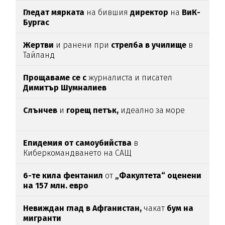
Гледат мярката
на бившия
директор
на
ВиК-
Бургас
Жертви
и ранени при
стрелба в училище
в
Тайланд
Прощаваме се с
журналиста и писател
Димитър Шумналиев
Слънчев
и
горещ петък,
идеално за море
Епидемия от самоубийства
в
Киберкомандването на САЩ
6-те кила фентанил
от
„Факултета“ оценени
на 157 млн. евро
Невиждан глад в Афганистан,
чакат
бум на
мигранти