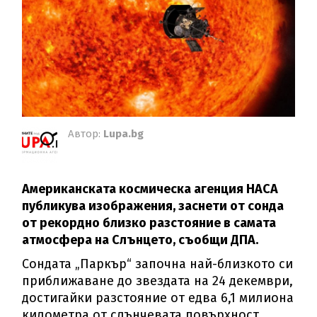
Автор:
Lupa.bg
Американската космическа агенция НАСА
публикува изображения, заснети от сонда
от рекордно близко разстояние в самата
атмосфера на Слънцето, съобщи ДПА.
Сондата „Паркър“ започна най-близкото си
приближаване до звездата на 24 декември,
достигайки разстояние от едва 6,1 милиона
километра от слънчевата повърхност.