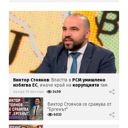
Виктор Стоянов
: Властта в
РСМ умишлено
избягва ЕС
, иначе край на
корупцията
там
преди 10 месеци
3459
Виктор Стоянов се срамува от
"Ергенът"
6033