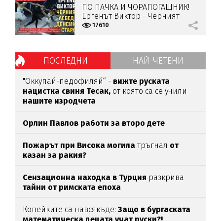
ПО ПАЧКА И ЧОРАПОГАЩНИК!
Ергенът Виктор - Черният
лебед в „Денсинг старс“
17610
ПОСЛЕДНИ
НАЙ-ЧЕТЕНИ
"Оккупай-педофиляй“ -
вижте руската
нацистка свиня Тесак,
от която са се учили
нашите изродчета
Орлин Павлов работи за второ дете
Пожарът при Висока могила
тръгнал
от
казан за ракия?
Сензационна находка в Турция
разкрива
тайни от римската епоха
Копейките са навсякъде:
Защо в бургаската
математическа децата учат руски?!