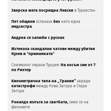
Зверска жега посрещна Левски
в Туркестан
Пет общини
останаха
без
нито една
медсестра
Андреа се залюби с руснак
Изтекоха скандални чатове между убития
Кузев и "примамката"
Сеизмолог смрази Турция:
На косъм сме от 7
по Рихтер
Километрична тапа на „Тракия“
заради
катастрофи
между Нова Загора и Стара
Загора
Роналдо излъга за сватбата,
смее се на
феновете