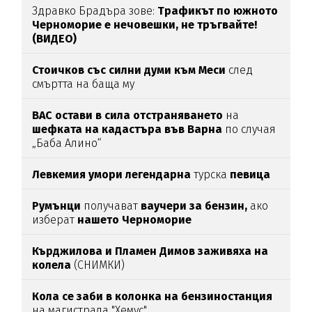
Здравко Брадъра зове:
Трафикът по южното
Черноморие е нечовешки, не тръгвайте!
(ВИДЕО)
Стоичков със силни думи към Меси
след
смъртта на баща му
ВАС остави в сила отстраняването
на
шефката на кадастъра във Варна
по случая
„Баба Алино“
Левкемия умори легендарна
турска
певица
Румънци
получават
ваучери за бензин,
ако
изберат
нашето Черноморие
Кърджилова и Пламен Димов заживяха на
колела
(СНИМКИ)
Кола се заби в колонка на бензиностанция
на магистрала "Хемус"