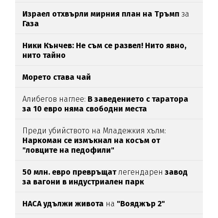
Израел отхвърли мирния план на Тръмп
за
Газа
Ники Кънчев: Не съм се развел! Нито явно,
нито тайно
Морето става чай
Алибегов наглее:
В заведението с таратора
за 10 евро няма свободни места
Преди убийството на Младежкия хълм:
Наркоман се измъкнал на косъм от
"ловците на педофили"
50 млн. евро превръщат
легендарен
завод
за вагони в индустриален парк
НАСА удължи живота
на
"Вояджър 2"