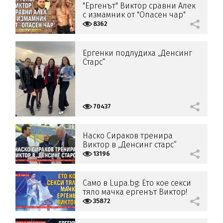
"Ергенът" Виктор сравни Алек
с измамник от "Опасен чар"
8362
Ергенки подлудиха „Денсинг
Старс“
70437
Наско Сираков тренира
Виктор в „Денсинг старс“
13196
Само в Lupa.bg: Ето кое секси
тяло мачка ергенът Виктор!
35872