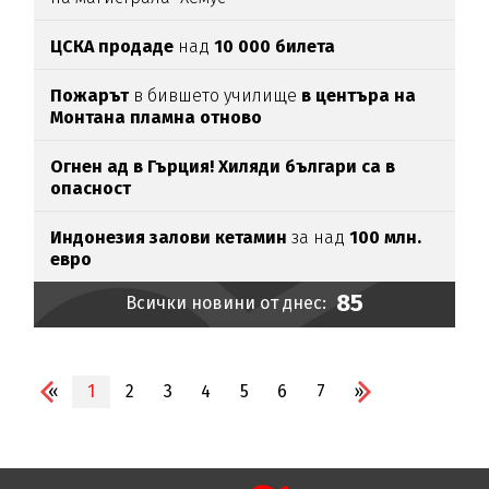
ЦСКА продаде
над
10 000 билета
Пожарът
в бившето училище
в центъра на
Монтана пламна отново
Огнен ад в Гърция! Хиляди българи са в
опасност
Индонезия залови кетамин
за над
100 млн.
евро
85
Всички новини от днес:
«
1
2
3
4
5
6
7
»