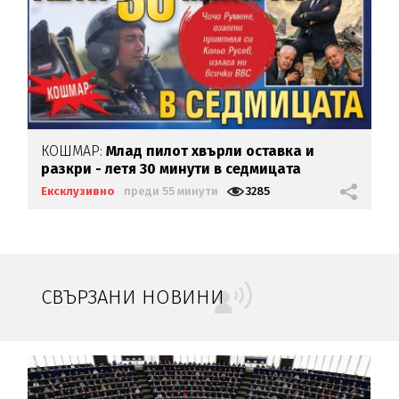
КОШМАР:
Млад пилот хвърли оставка и
разкри - летя 30 минути в седмицата
Ексклузивно
преди 55 минути
3285
СВЪРЗАНИ НОВИНИ