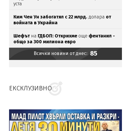
уста
Ким Чен Ун забогатял с 22 млрд.
долара
от
войната в Украйна
Шефът
на
ГДБОП: Открихме
още
фентанил -
общо за 3
00 милиона евро
85
Всички новини от днес:
ЕКСКЛУЗИВНО