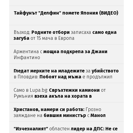
Тайфунът "Делфин" помете Япония (ВИДЕО)
Възход:
Родните отбори
записаха
само една
загуба
от 15 мача в Европа
Аржентина с
мощна подкрепа за Джани
Инфантино
Гледат мерките на младежите
за
убийството
в Пловдив:
Побоят над мъжа
е продължил
над час
(СНИМКИ)
Само в Lupa.bg:
Свръхтежки камиони
от
Румъния
взеха акъла на хората в
Ботевградско
(СНИМКИ)
Христанов, намери си работа:
Грозно
заяждане на
бившия министър
с
Манол
Глишев
ядоса мрежата
"Изчезналият"
областен
лидер на ДПС: Не се