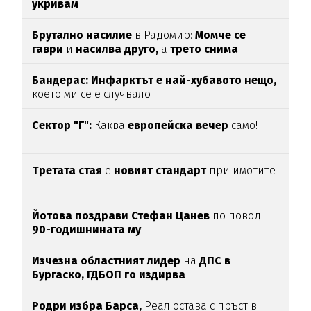
укривам
Брутално насилие
в Радомир:
Момче се
гаври
и
насилва друго,
а
трето снима
Бандерас: Инфарктът е най-хубавото нещо,
което ми се е случвало
Сектор "Г":
Каква
европейска вечер
само!
Третата стая
е
новият стандарт
при имотите
Йотова поздрави Стефан Цанев
по повод
90-годишнината му
Изчезна областният лидер
на
ДПС в
Бургаско,
ГДБОП го издирва
Родри избра Барса,
Реал остава с пръст в