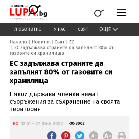
ОЩЕ
ЛЮБОПИТНО
У НАС
СВЯТ
Начало
Новини
Свят
ЕС
ЕС задължава страните да запълнят 80% от
газовите си хранилища
ЕС задължава страните да
запълнят 80% от газовите си
хранилища
Някои държави-членки нямат
съоръжения за съхранение на своята
територия
ЕС
12:51 - 27 Юни 2022
3002