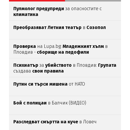
Пулмолог предупреди
за опасностите с
климатика
Преобразяват Летния театър
в
Созопол
Проверка
на Lupa.bg:
Младежкият хълм
в
Пловдив -
сборище на педофили
Психиатър
за
убийството
в Пловдив:
Групата
създава
свои
правила
Путин си търси мишена
от НАТО
Бой с полицаи
в Балчик (ВИДЕО)
Разследват смъртта на куче
в Ловеч