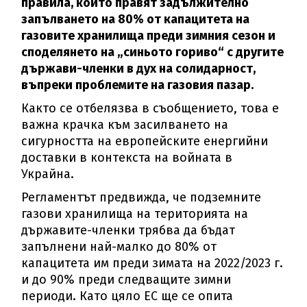
правила, които правят задължително
запълването на 80% от капацитета на
газовите хранилища преди зимния сезон и
споделянето на „синьото гориво“ с другите
държави-членки в дух на солидарност,
въпреки проблемите на газовия пазар.
Както се отбелязва в съобщението, това е
важна крачка към засилването на
сигурността на европейските енергийни
доставки в контекста на войната в
Украйна.
Регламентът предвижда, че подземните
газови хранилища на територията на
държавите-членки трябва да бъдат
запълнени най-малко до 80% от
капацитета им преди зимата на 2022/2023 г.
и до 90% преди следващите зимни
периоди. Като цяло ЕС ще се опита