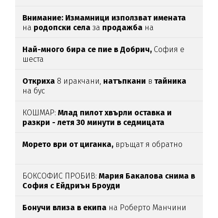
Внимание:
Измамници използват имената
на
родопски села
за
продажба
на
„
чудодейни“ мехлеми
Най-много бира се пие в Добрич,
София е
шеста
Откриха
8 иракчани,
натъпкани
в
тайника
на бус
КОШМАР:
Млад пилот хвърли оставка и
разкри - летя 30 минути в седмицата
Морето ври от циганка,
връщат я обратно
БОКСОФИС ПРОБИВ:
Мария Бакалова снима в
София с Ейдриън Броуди
Бонучи влиза в екипа
на Роберто Манчини