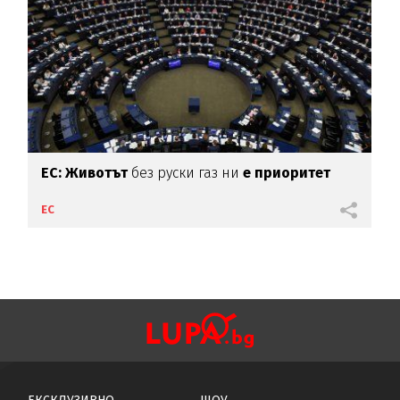
EС: Животът
без руски газ ни
е приоритет
ЕС