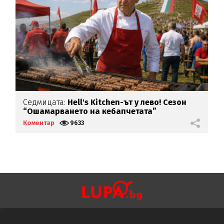
ик
Седмицата:
Hell's Kitchen-ът у лево! Сезон
Д
“Ошамарването на кебапчетата”
с
Коментар
9633
К