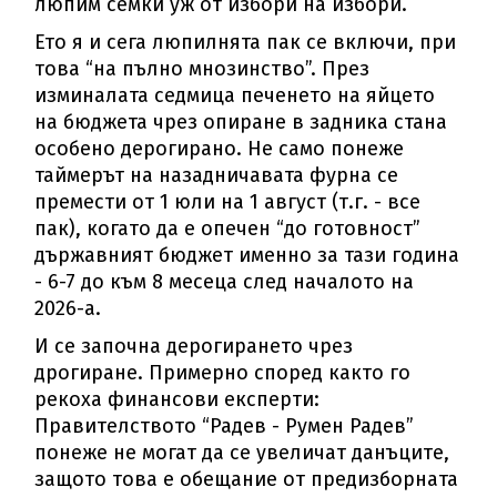
люпим семки уж от избори на избори.
Ето я и сега люпилнята пак се включи, при
това “на пълно мнозинство”. През
изминалата седмица печенето на яйцето
на бюджета чрез опиране в задника стана
особено дерогирано. Не само понеже
таймерът на назадничавата фурна се
премести от 1 юли на 1 август (т.г. - все
пак), когато да е опечен “до готовност”
държавният бюджет именно за тази година
- 6-7 до към 8 месеца след началото на
2026-а.
И се започна дерогирането чрез
дрогиране. Примерно според както го
рекоха финансови експерти:
Правителството “Радев - Румен Радев”
понеже не могат да се увеличат данъците,
защото това е обещание от предизборната