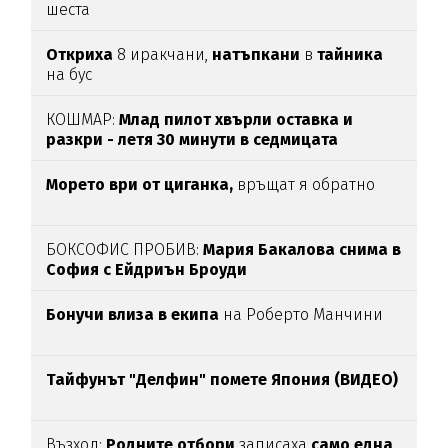
шеста
Откриха
8 иракчани,
натъпкани
в
тайника
на бус
КОШМАР:
Млад пилот хвърли оставка и
разкри - летя 30 минути в седмицата
Морето ври от циганка,
връщат я обратно
БОКСОФИС ПРОБИВ:
Мария Бакалова снима в
София с Ейдриън Броуди
Бонучи влиза в екипа
на Роберто Манчини
Тайфунът "Делфин" помете Япония (ВИДЕО)
Възход:
Родните отбори
записаха
само една