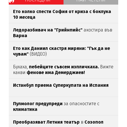
Ето колко спести София от криза с боклука
10 месеца
Ледоразбивач на "Грийнпийс"
акостира във
Варна
Ето как Даниил скастря миряни: "Гък да не
чувам"
(ВИДЕО)
Бухаха,
пебейците съвсем изпличкаха.
Вижте
какви
фенове има Демерджиев!
Истанбул приема Суперкупата на Испания
Пулмолог предупреди
за опасностите с
климатика
Преобразяват Летния театър
в
Созопол