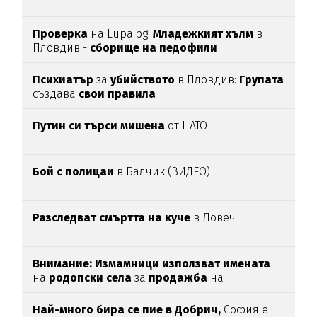
Проверка
на Lupa.bg:
Младежкият хълм
в
Пловдив -
сборище на педофили
Психиатър
за
убийството
в Пловдив:
Групата
създава
свои
правила
Путин си търси мишена
от НАТО
Бой с полицаи
в Балчик (ВИДЕО)
Разследват смъртта на куче
в Ловеч
Внимание:
Измамници използват имената
на
родопски села
за
продажба
на
„
чудодейни“ мехлеми
Най-много бира се пие в Добрич,
София е