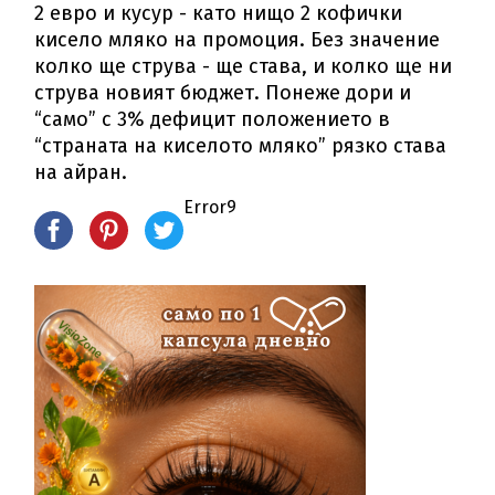
2 евро и кусур - като нищо 2 кофички
кисело мляко на промоция. Без значение
колко ще струва - ще става, и колко ще ни
струва новият бюджет. Понеже дори и
“само” с 3% дефицит положението в
“страната на киселото мляко” рязко става
на айран.
Error9