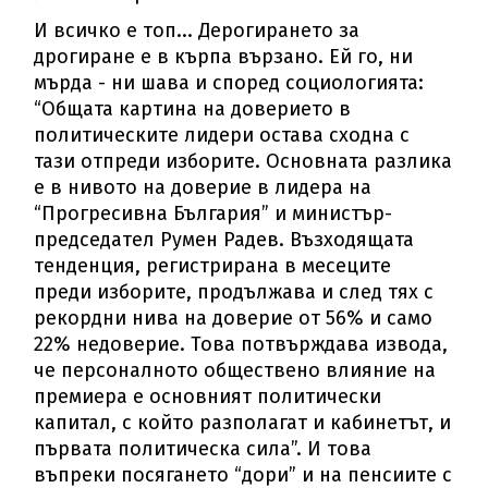
И всичко е топ... Дерогирането за
дрогиране е в кърпа вързано. Ей го, ни
мърда - ни шава и според социологията:
“Общата картина на доверието в
политическите лидери остава сходна с
тази отпреди изборите. Основната разлика
е в нивото на доверие в лидера на
“Прогресивна България” и министър-
председател Румен Радев. Възходящата
тенденция, регистрирана в месеците
преди изборите, продължава и след тях с
рекордни нива на доверие от 56% и само
22% недоверие. Това потвърждава извода,
че персоналното обществено влияние на
премиера е основният политически
капитал, с който разполагат и кабинетът, и
първата политическа сила”. И това
въпреки посягането “дори” и на пенсиите с