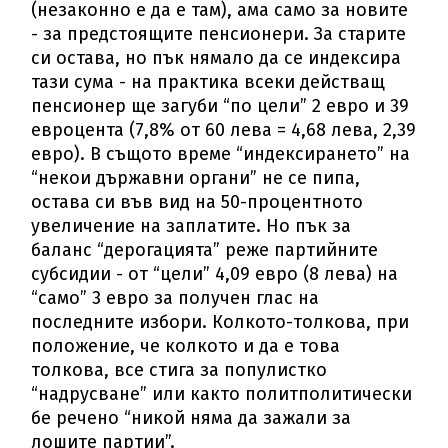
(незаконно е да е там), ама само за новите
- за предстоящите пенсионери. За старите
си остава, но пък нямало да се индексира
тази сума - на практика всеки действащ
пенсионер ще загуби “по цели” 2 евро и 39
евроцента (7,8% от 60 лева = 4,68 лева, 2,39
евро). В същото време “индексирането” на
“некои държавни органи” не се пипа,
остава си във вид на 50-процентното
увеличение на заплатите. Но пък за
баланс “дерогацията” реже партийните
субсидии - от “цели” 4,09 евро (8 лева) на
“само” 3 евро за получен глас на
последните избори. Колкото-толкова, при
положение, че колкото и да е това
толкова, все стига за популистко
“надрусване” или както политполитически
бе речено “никой няма да зажали за
лошите партии”.