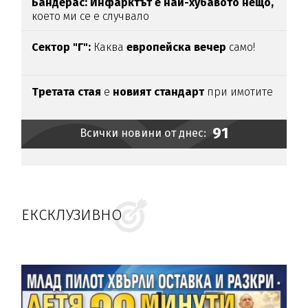
Бандерас: Инфарктът е най-хубавото нещо,
което ми се е случвало
Сектор "Г":
Каква
европейска вечер
само!
Третата стая
е
новият стандарт
при имотите
91
Всички новини от днес:
ЕКСКЛУЗИВНО