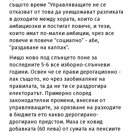
същото време “Управляващите не се
отказват от това да унищожават разликата
в доходите между хората, които са
амбициозни и постигат повече, и тези,
които имат по-малки амбиции, чрез все
повече и повече “социално” - абе,
“раздаване на калпак”.
Нищо ново под слънцето поне за
последните 5-6 все изборно-слънчеви
години. Освен че се прави дерогационно -
пак същото, но чрез заобикаляне на
правилата, та да не ти се раздрогира
електоратът. Примерно според
законодателни промени, внесени от
управляващите, за орязване на разходите
в бюджета ето какво дерогирано-
дрогирано предстои. Маха се ковид
добавката (60 лева) от сумата на пенсиите