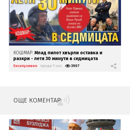
КОШМАР:
Млад пилот хвърли оставка и
разкри - летя 30 минути в седмицата
Ексклузивно
преди 1 час
3907
ОЩЕ КОМЕНТАР