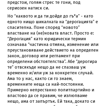
предстои, голям стрес те гони, под
сериозен натиск си.
Но “каквото и да ти дойде до гъ*а” - като
едното нищо шикалката на “дерогацията” е
спасителна. Поне според “новото”
властване на (не)новата власт. Просто е:
“Дерогация” като юридически термин
означава “частична отмяна, изменение или
преустановяване действието на определен
закон, договор или регламент при
определени обстоятелства”. Абе “дерогира
те” отвсякъде нещо да не спазваш уж
временно и/или уж за конкретен случай.
Ама то у нас, както си го знаем,
временните неща са най-постоянни.
Примерно непрестанно политпартийно и
властово да се правим, че излюпваме
нещо, ама от запъртък. Ей така, докато си