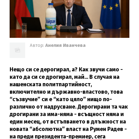
Автор:
Анелия Иванчева
Нещо си се дерогирал, а? Как звучи само -
като да си се дрогирал, май... В случая на
нашенската политпартийност,
включително и държавно-властово, това
“съзвучие” си е “като цяло” нищо по-
различно от надрусване. Дерогирани та чак
дрогирани за има-няма - всъщност няма и
един месец, от встъпването в длъжност на
новата “абсолютна” власт на Румен Радев -
на преди президента-премиер, сега