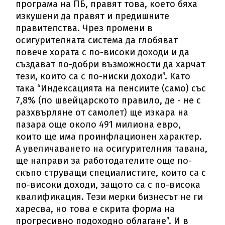
програма на ПБ, правят това, което бяха
изкушени да правят и предишните
правителства. Чрез промени в
осигурителната система да глобяват
повече хората с по-високи доходи и да
създават по-добри възможности да харчат
тези, които са с по-ниски доходи”. Като
така “Индексацията на пенсиите (само) със
7,8% (по швейцарското правило, де - не с
разхвърляне от самолет) ще изкара на
пазара още около 491 милиона евро,
които ще има проинфлационен характер.
А увеличаването на осигурителния тавана,
ще направи за работодателите още по-
скъпо струващи специалистите, които са с
по-високи доходи, защото са с по-висока
квалификация. Тези мерки бизнесът не ги
харесва, но това е скрита форма на
прогресивно подоходно облагане”. И в