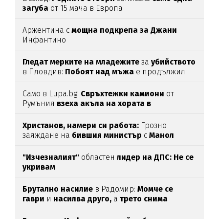
загуба
от 15 мача в Европа
Аржентина с
мощна подкрепа за Джани
Инфантино
Гледат мерките на младежите
за
убийството
в Пловдив:
Побоят над мъжа
е продължил
над час
(СНИМКИ)
Само в Lupa.bg:
Свръхтежки камиони
от
Румъния
взеха акъла на хората в
Ботевградско
(СНИМКИ)
Христанов, намери си работа:
Грозно
заяждане на
бившия министър
с
Манол
Глишев
ядоса мрежата
"Изчезналият"
областен
лидер на ДПС: Не се
укривам
Брутално насилие
в Радомир:
Момче се
гаври
и
насилва друго,
а
трето снима