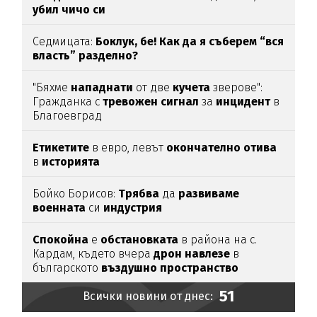
убил
чичо
си
Седмицата:
Боклук, бе! Как да я съберем “вся
власть” разделно?
"Бяхме
нападнати
от две
кучета
зверове":
Гражданка с
тревожен
сигнал
за
инцидент
в
Благоевград
Етикетите
в евро, левът
окончателно
отива
в
историята
Бойко Борисов:
Трябва
да
развиваме
военната
си
индустрия
Спокойна
е
обстановката
в района на с.
Кардам, където вчера
дрон
навлезе
в
българското
въздушно
пространство
51
Всички новини от днес: