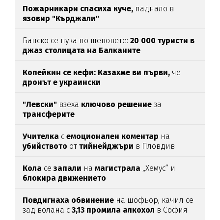
Пожарникари спасиха куче,
паднало в
язовир "Кърджали"
Банско се пука по шевовете:
20 000 туристи в
джаз столицата
на Балканите
Копейкин се кефи:
Казахме ви първи,
че
дронът е украински
"Левски"
взеха
ключово
решение
за
трансферите
Учителка
с
емоционален
коментар
на
убийството
от
тийнейджъри
в Пловдив
Кола
се
запали
на
магистрала
„Хемус“ и
блокира
движението
Повдигнаха
обвинение
на шофьор, качил се
зад волана с
3,13
промила
алкохол
в София