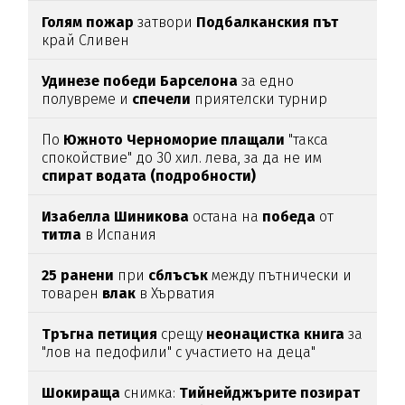
Голям
пожар
затвори
Подбалканския
път
край Сливен
Удинезе
победи
Барселона
за едно
полувреме и
спечели
приятелски турнир
По
Южното
Черноморие
плащали
"такса
спокойствие" до 30 хил. лева, за да не им
спират
водата (подробности)
Изабелла
Шиникова
остана на
победа
от
титла
в Испания
25
ранени
при
сблъсък
между пътнически и
товарен
влак
в Хърватия
Тръгна
петиция
срещу
неонацистка
книга
за
"лов на педофили" с участието на деца"
Шокираща
снимка:
Тийнейджърите
позират