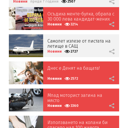
Новини
преди 7 години
2507
Осъдиха менте-булка, обрала с
30 000 лева кандидат-жених
Новини
3214
Самолет излезе от пистата на
летище в САЩ
Новини
2727
Днес е Денят на бащата!
Новини
2572
Млад моторист загина на
място
Новини
3360
Използването на колани би
спасило над 100 живота