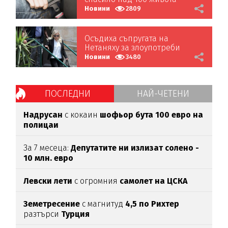
годишно
Новини
2809
Осъдиха съпругата на
Нетаняху за злоупотреби
Новини
3480
ПОСЛЕДНИ
НАЙ-ЧЕТЕНИ
Надрусан
с кокаин
шофьор
бута 100 евро
на
полицаи
За 7 месеца:
Депутатите ни излизат солено -
10 млн. евро
Левски лети
с огромния
самолет на ЦСКА
Земетресение
с магнитуд
4,5 по Рихтер
разтърси
Турция