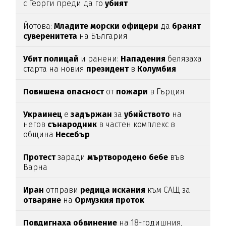
с Георги преди да го
убият
Йотова:
Младите
морски
офицери
да
бранят
суверенитета
на България
Убит
полицай
и ранени:
Нападения
белязаха
старта на новия
президент
в
Колумбия
Повишена
опасност
от
пожари
в Гърция
Украинец
е
задържан
за
убийството
на
негов
сънародник
в частен комплекс в
община
Несебър
Протест
заради
мъртвородено
бебе
във
Варна
Иран
отправи
редица
искания
към САЩ за
отваряне
на
Ормузкия
проток
Повдигнаха
обвинение
на 18-годишния,