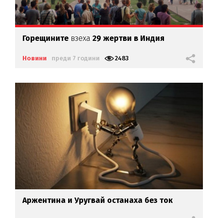
Горещините
взеха
29 жертви в Индия
Новини
преди 7 години
2483
Аржентина и Уругвай останаха без ток