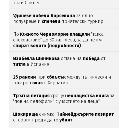
край Сливен
Удинезе
победи
Барселона
за едно
полувреме и
спечели
приятелски турнир
По
Южното
Черноморие
плащали
"такса
спокойствие" до 30 хил. лева, за да не им
спират
водата (подробности)
Изабелла
Шиникова
остана на
победа
от
титла
в Испания
25
ранени
при
сблъсък
между пътнически и
товарен
влак
в Хърватия
Тръгна
петиция
срещу
неонацистка
книга
за
"лов на педофили" с участието на деца"
Шокираща
снимка:
Тийнейджърите
позират
с Георги преди да го
убият