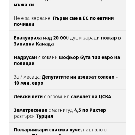
мъжа си
Не е за вярване:
Първи сме в ЕС по евтини
почивки
Евакуираха над 20 00
0 души заради
пожар в
Западна Канада
Надрусан
с кокаин
шофьор
бута 100 евро
на
полицаи
За 7 месеца:
Депутатите ни излизат солено -
10 млн. евро
Левски лети
с огромния
самолет на ЦСКА
Земетресение
с магнитуд
4,5 по Рихтер
разтърси
Турция
Пожарникари спасиха куче,
паднало в