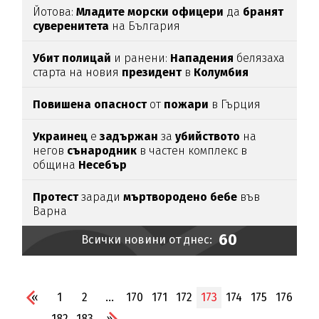
Йотова:
Младите
морски
офицери
да
бранят
суверенитета
на България
Убит
полицай
и ранени:
Нападения
белязаха
старта на новия
президент
в
Колумбия
Повишена
опасност
от
пожари
в Гърция
Украинец
е
задържан
за
убийството
на
негов
сънародник
в частен комплекс в
община
Несебър
Протест
заради
мъртвородено
бебе
във
Варна
60
Всички новини от днес:
«
1
2
...
170
171
172
173
174
175
176
...
182
183
»