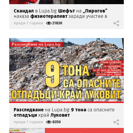
Скандал
в Lupa.bg:
Шефът
на
„Пирогов”
наказа
физиотерапевт
заради участие в
протести
преди 7 години
21830
Разследване
на Lupa.bg:
9 тона
са опасните
отпадъци
край
Луковит
преди 7 години
8350