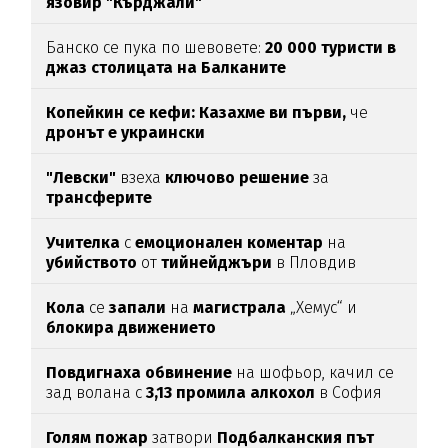
язовир "Кърджали"
Банско се пука по шевовете:
20 000 туристи в
джаз столицата
на Балканите
Копейкин се кефи:
Казахме ви първи,
че
дронът е украински
"Левски"
взеха
ключово
решение
за
трансферите
Учителка
с
емоционален
коментар
на
убийството
от
тийнейджъри
в Пловдив
Кола
се
запали
на
магистрала
„Хемус“ и
блокира
движението
Повдигнаха
обвинение
на шофьор, качил се
зад волана с
3,13
промила
алкохол
в София
Голям
пожар
затвори
Подбалканския
път