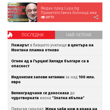
Медик пред Lupa.bg:
Правителствена болница има
само в Северна Корея
22772
ПОСЛЕДНИ
НАЙ-ЧЕТЕНИ
Пожарът
в бившето училище
в центъра на
Монтана пламна отново
Огнен ад в Гърция! Хиляди българи са в
опасност
Индонезия залови кетамин
за над
100 млн.
евро
Велинградчани се докоснаха
до
чудотворната
икона
"Златна ябълка"
Пиянски скандал:
Жена заби нож в крака на