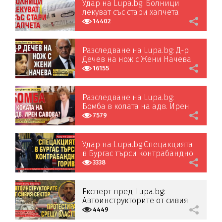
Удар на Lupa.bg: Болници
лекуват със стари хапчета
14402
Разследване на Lupa.bg: Д-р
Дечев на нож с Жени Начева
16155
Разследване на Lupa.bg:
Бомба в колата на адв. Ирен
Савова?
7579
Удар на Lupa.bg:Спецакцията
в Бургас търси контрабандно
гориво
3338
Експерт пред Lupa.bg:
Автоинструкторите от сивия
сектор протестират срещу
4449
властта