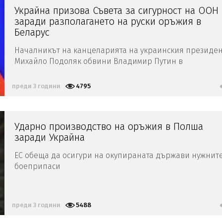
Украйна призова Съвета за сигурност на ООН
заради разполагането на руски оръжия в
Беларус
Началникът на канцеларията на украинския президе
Михайло Подоляк обвини Владимир Путин в
"нарушаване на договора за неразпространение на
ядрено оръжие"
преди 3 години
4795
Ударно производство на оръжия в Полша
заради Украйна
ЕС обеща да осигури на окупираната държави нужнит
боеприпаси
преди 3 години
5488