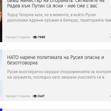
Бивш министър на отбраната: Сигналите на
Радев към Путин са ясни - ние сме с вас
Тодор Тагарев каза, че в момента, в който Русия
разположи ядрени оръжия в Беларус, територията там
става потенциална цел за ответни действия
преди 3 години
7082
НАТО нарече политиката на Русия опасна и
безотговорна
Русия многократно наруши споразуменията за контро
на оръжията, последно като замрази участието си в
договора, каза говорител на организацията
преди 3 години
3437