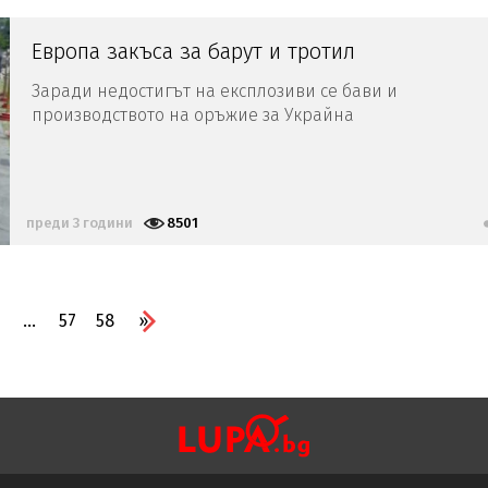
Европа закъса за барут и тротил
Заради недостигът на експлозиви се бави и
производството на оръжие за Украйна
преди 3 години
8501
...
57
58
»