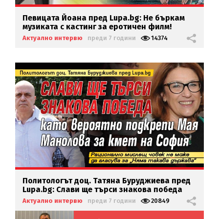
Певицата Йоана пред Lupa.bg: Не бъркам
музиката с кастинг за еротичен филм!
Актуално интервю
преди 7 години
14374
Политологът доц. Татяна Буруджиева пред
Lupa.bg:
Слави ще търси знакова победа
като вероятно подкрепи Мая Манолова за
Актуално интервю
преди 7 години
20849
кмет на София