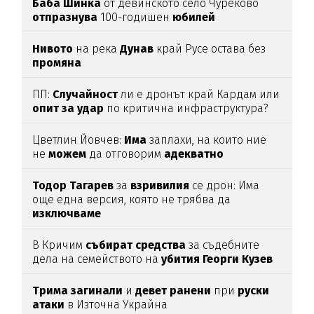
Баба
Шинка
от девинското село Чуреково
отпразнува
100-годишен
юбилей
Нивото
на река
Дунав
край Русе остава без
промяна
ПП:
Случайност
ли е дронът край Кардам или
опит
за
удар
по критична инфраструктура?
Цветлин Йовчев:
Има
заплахи, на които ние
не
можем
да отговорим
адекватно
Тодор
Тагарев
за
взривилия
се дрон: Има
още една версия, която не трябва да
изключваме
В Кричим
събират
средства
за съдебните
дела на семейството на
убития
Георги
Кузев
Трима
загинали
и
девет
ранени
при
руски
атаки
в Източна Украйна