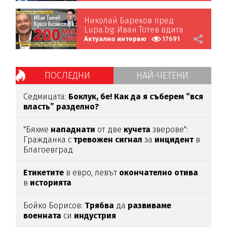
Николай Бареков пред
Lupa.bg: Иван Тотев вдига
бизнеспарк за 200 млн. лева!
Актуално интервю
17691
ПОСЛЕДНИ
НАЙ-ЧЕТЕНИ
Седмицата:
Боклук, бе! Как да я съберем “вся
власть” разделно?
"Бяхме
нападнати
от две
кучета
зверове":
Гражданка с
тревожен
сигнал
за
инцидент
в
Благоевград
Етикетите
в евро, левът
окончателно
отива
в
историята
Бойко Борисов:
Трябва
да
развиваме
военната
си
индустрия