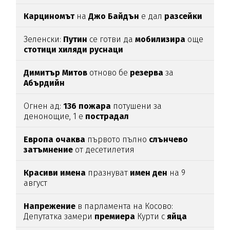
Карциномът
на
Джо
Байдън
е дал
разсейки
Зеленски:
Путин
се готви да
мобилизира
още
стотици
хиляди
руснаци
Димитър
Митов
отново бе
резерва
за
Абърдийн
Огнен ад:
136
пожара
потушени за
денонощие, 1 е
пострадал
Европа
очаква
първото пълно
слънчево
затъмнение
от десетилетия
Красиви
имена
празнуват
имен
ден
на 9
август
Напрежение
в парламента на Косово:
Депутатка замери
премиера
Курти с
яйца