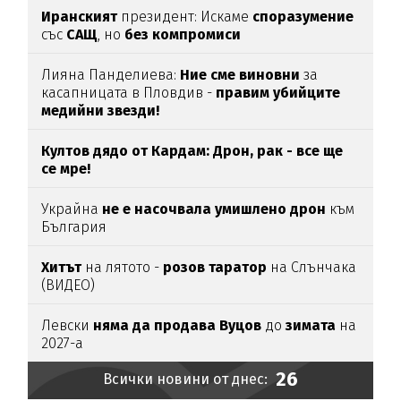
Иранският
президент: Искаме
споразумение
със
САЩ
, но
без
компромиси
Лияна Панделиева:
Ние сме виновни
за
касапницата в Пловдив -
правим убийците
медийни звезди!
Култов дядо от Кардам: Дрон, рак - все ще
се мре!
Украйна
не е насочвала умишлено дрон
към
България
Хитът
на лятото -
розов таратор
на Слънчака
(ВИДЕО)
Левски
няма да продава Вуцов
до
зимата
на
2027-а
26
Всички новини от днес: