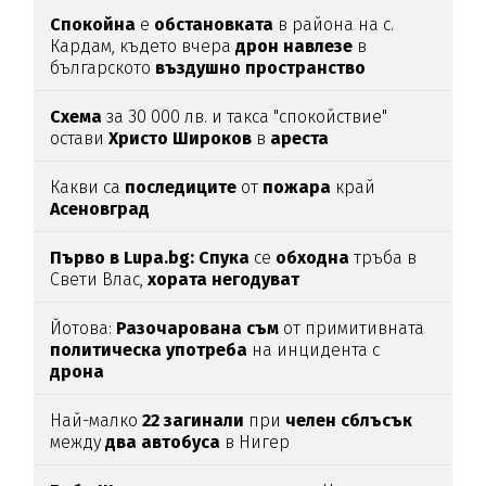
Спокойна
е
обстановката
в района на с.
Кардам, където вчера
дрон
навлезе
в
българското
въздушно
пространство
Схема
за 30 000 лв. и такса "спокойствие"
остави
Христо
Широков
в
ареста
Какви са
последиците
от
пожара
край
Асеновград
Първо в Lupa.bg: Спука
се
обходна
тръба в
Свети Влас,
хората
негодуват
Йотова:
Разочарована
съм
от примитивната
политическа
употреба
на инцидента с
дрона
Най-малко
22
загинали
при
челен
сблъсък
между
два
автобуса
в Нигер