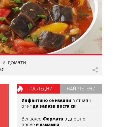
 и домати
47
ПОСЛЕДНИ
НАЙ-ЧЕТЕНИ
Инфантино се извини
в отчаян
опит
да запази поста си
Веласкес:
Формата
в днешно
време
е измамна