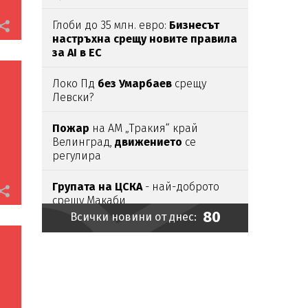
Глоби до 35 млн. евро:
Бизнесът
настръхна срещу новите правила
за AI в ЕС
Локо Пд
без Умарбаев
срещу
Левски?
Пожар
на АМ „Тракия“ край
Велинград,
движението
се
регулира
Групата на ЦСКА
- най-доброто
срещу Макаби
80
Всички новини от днес:
Путин променя
военната
стратегия
Жена
потроши
стъкла
на магазин,
не била
доволна
от обслужването