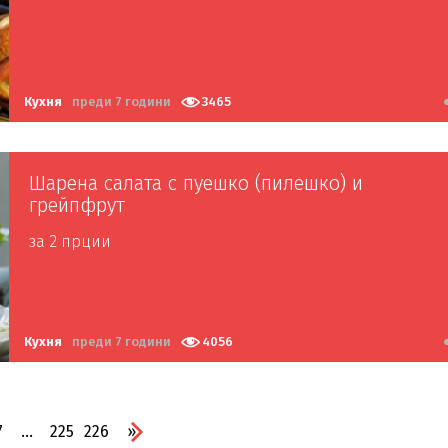
Кухня
преди 7 години
3465
Шарена салата с пуешко (пилешко) и
грейпфрут
за 2 прции
Кухня
преди 7 години
4056
7
...
225
226
»