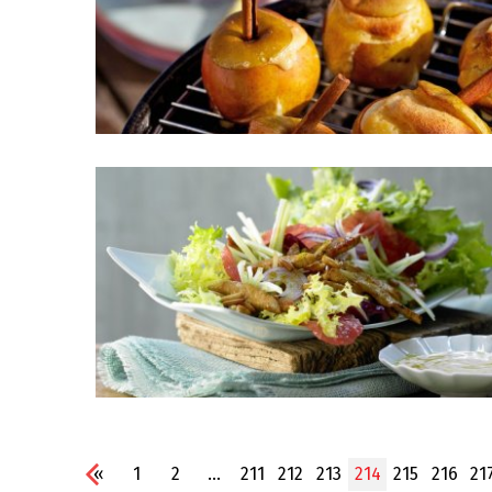
«
1
2
...
211
212
213
214
215
216
21