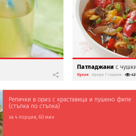
Патладжани
с чушки
Кухня
преди 7 години
42
Репички в ориз с краставица и пушено филе
(стъпка по стъпка)
за 4 порции, 60 мин