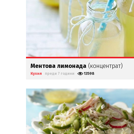
Ментова лимонада
(концентрат)
Кухня
преди 7 години
13598