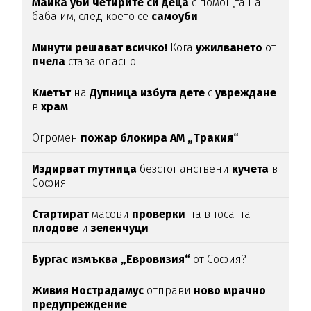
Майка уби четирите си деца
с помощта на
баба им, след което се
самоуби
Минути решават всичко!
Кога
ужилването
от
пчела
става опасно
Кметът
на
Дупница избута дете
с
увреждане
в
храм
Огромен
пожар блокира АМ „Тракия“
Издирват глутница
безстопанствени
кучета
в
София
Стартират
масови
проверки
на вноса на
плодове
и
зеленчуци
Бургас измъква „Евровизия“
от София?
Живия Нострадамус
отправи
ново мрачно
предупреждение