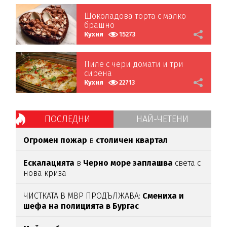
Шоколадова торта с малко
брашно
Кухня
15273
Пиле с чери домати и три
сирена
Кухня
22713
ПОСЛЕДНИ
НАЙ-ЧЕТЕНИ
Огромен пожар
в
столичен квартал
Ескалацията
в
Черно море заплашва
света с
нова криза
ЧИСТКАТА В МВР ПРОДЪЛЖАВА:
Смениха и
шефа на полицията в Бургас