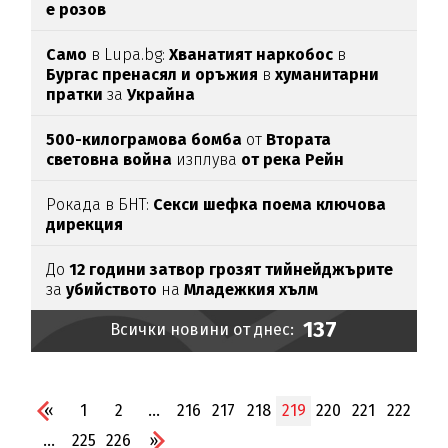
е розов
Само
в Lupa.bg:
Хванатият наркобос
в
Бургас пренасял и оръжия
в
хуманитарни
пратки
за
Украйна
500-килограмова бомба
от
Втората
световна война
изплува
от река Рейн
Рокада в БНТ:
Секси шефка поема ключова
дирекция
До
12 години затвор грозят тийнейджърите
за
убийството
на
Младежкия хълм
137
Всички новини от днес:
«
1
2
...
216
217
218
219
220
221
222
...
225
226
»