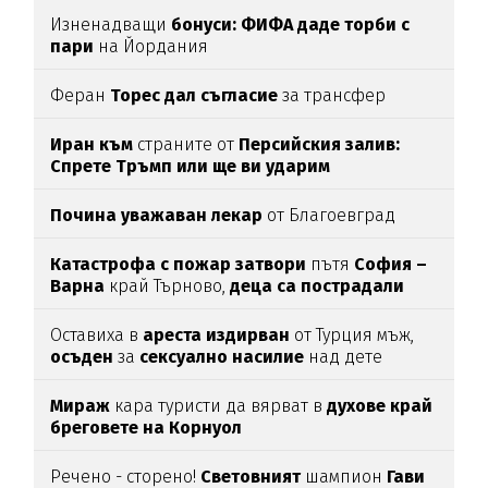
Изненадващи
бонуси:
ФИФА даде торби с
пари
на Йордания
Феран
Торес дал съгласие
за трансфер
Иран към
страните от
Персийския залив:
Спрете Тръмп или ще ви ударим
Почина уважаван лекар
от Благоевград
Катастрофа с пожар затвори
пътя
София –
Варна
край Търново,
деца са пострадали
Оставиха в
ареста
издирван
от Турция мъж,
осъден
за
сексуално
насилие
над дете
Мираж
кара туристи да вярват в
духове край
бреговете на Корнуол
Речено - сторено!
Световният
шампион
Гави