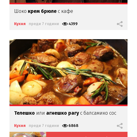
Шоко
крем брюле
с кафе
Кухня
преди 7 години
4399
Телешко
или
агнешко рагу
с балсамико сос
Кухня
преди 7 години
6868