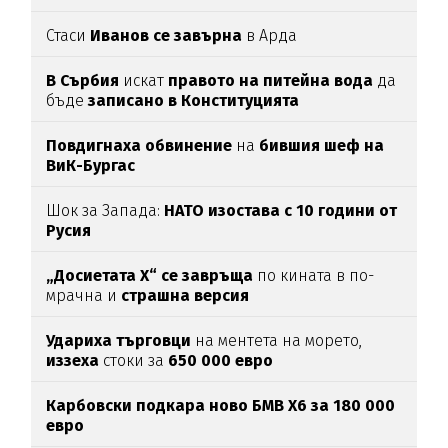
Стаси
Иванов се завърна
в Арда
В Сърбия
искат
правото на питейна вода
да
бъде
записано в Конституцията
Повдигнаха обвинение
на
бившия шеф на
ВиК-Бургас
Шок за Запада:
НАТО изостава с 10 години от
Русия
„Досиетата Х“ се завръща
по кината в по-
мрачна и
страшна версия
Удариха
търговци
на ментета на морето,
иззеха
стоки за
650
000
евро
Карбовски подкара ново БМВ Х6 за 180 000
евро