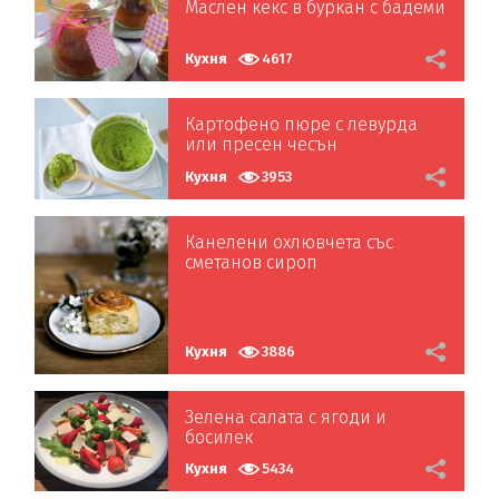
Маслен кекс в буркан с бадеми
Кухня
4617
Картофено пюре с левурда
или пресен чесън
Кухня
3953
Канелени охлювчета със
сметанов сироп
Кухня
3886
Зелена салата с ягоди и
босилек
Кухня
5434