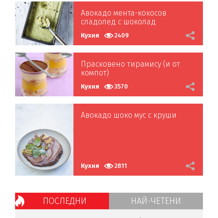
Авокадо мента-кокосов
сладолед с шоколад
Кухня
2409
Прасковено тирамису (и от
компот)
Кухня
3570
Авокадо шоко мус с круши
Кухня
2811
ПОСЛЕДНИ
НАЙ-ЧЕТЕНИ