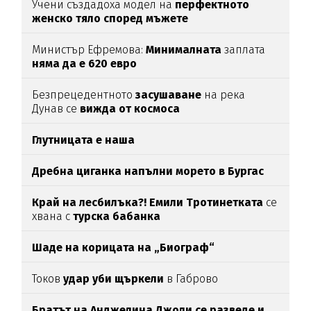
Учени създадоха модел на
перфектното
женско тяло според мъжете
Министър Ефремова:
Минималната
заплата
няма да е 620 евро
Безпрецедентното
засушаване
на река
Дунав се
вижда от космоса
Глутницата е наша
Дребна циганка напълни морето в Бургас
Край на лесбилъка?!
Емили Тротинетката
се
хвана с
турска бабанка
Шаде на корицата на „Биограф“
Токов
удар уби щъркели
в Габрово
Братът на Анджелина Джоли се разведе и