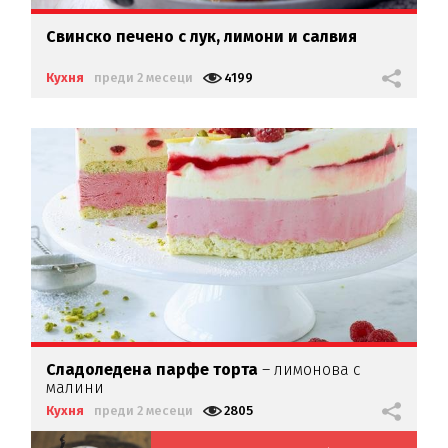
Свинско печено с лук, лимони и салвия
Кухня
преди 2 месеци
4199
Сладоледена парфе торта
– лимонова с
малини
Кухня
преди 2 месеци
2805