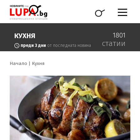
1801
КУХНЯ
статии
преди 3 дни
от последната новина
Начало
Кухня