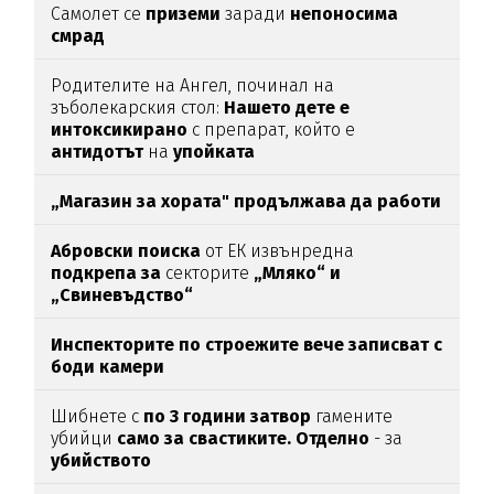
Самолет се
приземи
заради
непоносима
смрад
Родителите на Ангел, починал на
зъболекарския стол:
Нашето дете е
интоксикирано
с препарат, който е
антидотът
на
упойката
„Магазин за хората"
продължава да работи
Абровски поиска
от ЕК извънредна
подкрепа за
секторите
„Мляко“ и
„Свиневъдство“
Инспекторите по строежите вече записват с
боди камери
Шибнете с
по 3 години затвор
гамените
убийци
само за свастиките. Отделно
- за
убийството