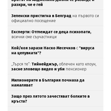
разкри, че е гей
Зеленски пристигна в Белград
на първото си
официално посещение
Експерти: Отглеждат се деца психопати,
всички сме съучастници
Кой/коя зарази
Наско Месечков
с
"вируса
на целувката"?
„Търся те“:
Тийнейджър,
облечен като клоун,
засне зловещо видео и уби
пенсионер
Милионерите в България почнаха да
намаляват
Защо през лятото зачестяват болките в
кръста?