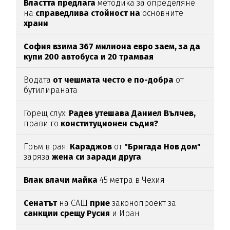
Властта предлага
методика за определяне
на
справедлива стойност на
основните
храни
София взима 367 милиона евро заем, за да
купи 200 автобуса и 20 трамвая
Водата
от чешмата често е по-добра
от
бутилираната
Горещ слух:
Радев утешава Даниел Вълчев,
прави го
конституционен съдия?
Гръм в рая:
Караджов
от
"Бригада Нов дом"
заряза
жена си заради друга
Влак влачи майка
45 метра в Чехия
Сенатът
на САЩ
прие
законопроект за
санкции срещу Русия
и Иран