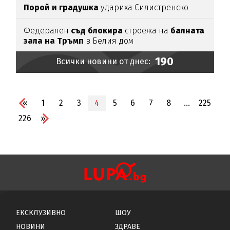
Порой и градушка
удариха Силистренско
Федерален
съд блокира
строежа на
балната
зала на Тръмп
в Белия дом
190
Всички новини от днес:
«
1
2
3
4
5
6
7
8
...
225
226
»
ЕКСКЛУЗИВНО
ШОУ
НОВИНИ
ЗДРАВЕ