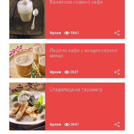
Ванилово ледено кафе
Кухня
1863
Ледено кафе с кондензирано
мляко
Кухня
2027
Сладоледено тирамису
Кухня
2607