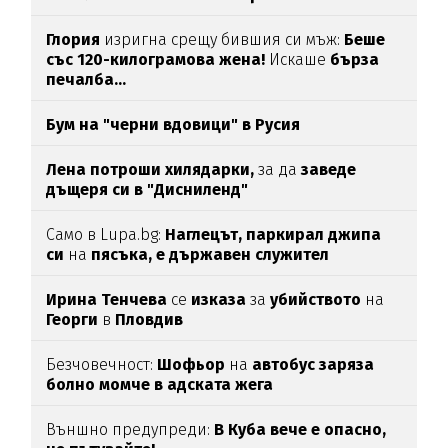
Глория
изригна срещу бившия си мъж:
Беше
със 120-килограмова жена!
Искаше
бърза
печалба...
Бум на "черни вдовици" в Русия
Лена потроши хилядарки,
за да
заведе
дъщеря си в "Дисниленд"
Само в Lupa.bg:
Наглецът, паркирал джипа
си
на
пясъка, е държавен служител
Ирина Тенчева
се
изказа
за
убийството
на
Георги
в
Пловдив
Безчовечност:
Шофьор
на
автобус заряза
болно момче в адската жега
Външно предупреди:
В
Куба вече е опасно,