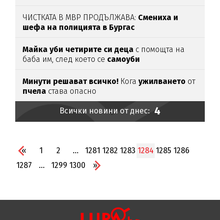
ЧИСТКАТА В МВР ПРОДЪЛЖАВА:
Смениха и
шефа на полицията в Бургас
Майка уби четирите си деца
с помощта на
баба им, след което се
самоуби
Минути решават всичко!
Кога
ужилването
от
пчела
става опасно
4
Всички новини от днес:
«
1
2
...
1281
1282
1283
1284
1285
1286
1287
...
1299
1300
»