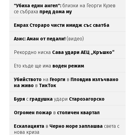
"Убиха един ангел":
близки на Георги Кузев
се събраха
пред дома му
Емрах Стораро чисти имидж със сватба
Азис: Аман от педали!
(видео)
Рекордно ниска
Сава удари АЕЦ „Кръшко“
Ето къде ще има
воден режим
Убийството
на
Георги
в
Пловдив излъчвано
на живо
в
ТикТок
Буря
с
градушка
удари
Старозагорско
Огромен пожар
в
столичен квартал
Ескалацията
в
Черно море заплашва
света с
нова криза