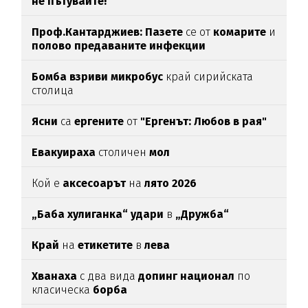
не пътувайте!
Проф.Кантарджиев: Пазете
се от
комарите
и
полово предаваните инфекции
Бомба взриви микробус
край сирийската
столица
Ясни
са
ергените
от
"Ергенът: Любов в рая"
Евакуираха
столичен
мол
Кой е
аксесоарът
на
лято 2026
„Баба хулиганка“ удари
в
„Дружба“
Край
на
етикетите
в
лева
Хванаха
с два вида
допинг национал
по
класическа
борба