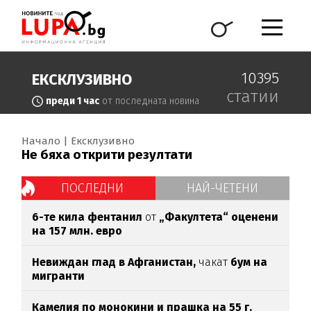
10395
ЕКСКЛУЗИВНО
статии
преди 1 час
от последната новина
Начало
Ексклузивно
Не бяха открити резултати
ПОСЛЕДНИ
НАЙ-ЧЕТЕНИ
6-те кила фентанил
от
„Факултета“ оценени
на 157 млн. евро
Невиждан глад в Афганистан,
чакат
бум на
мигранти
Камелия по монокини и прашка на 55 г.