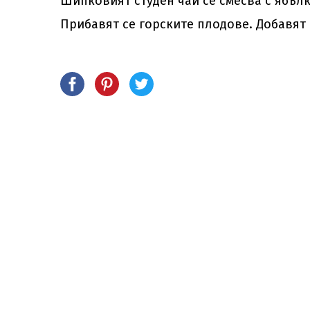
Шипковият студен чай се смесва с ябълк
Прибавят се горските плодове. Добавят 