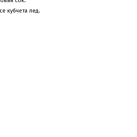
овия сок.
се кубчета лед.