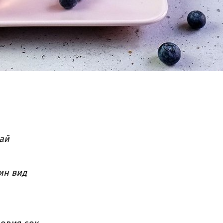
чай
ин вид