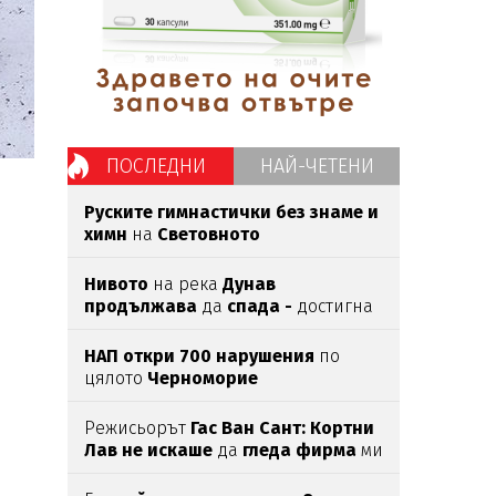
ПОСЛЕДНИ
НАЙ-ЧЕТЕНИ
Руските гимнастички без знаме и
химн
на
Световното
Нивото
на река
Дунав
продължава
да
спада -
достигна
109 см
под условната нула
НАП откри 700 нарушения
по
цялото
Черноморие
Режисьорът
Гас Ван Сант: Кортни
Лав не искаше
да
гледа фирма
ми
за
Кърт Кобейн