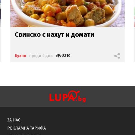
Пилешко с ориз, гъби и спанак (+
джинджифил, фъстъци, пресен
лук)
Кухня
преди 14 дни
25967
ЗА НАС
РЕКЛАМНА ТАРИФА