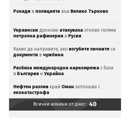
непълнолетни
Рокади
в
полицията
във
Велико Търново
Украински
дронове
атакуваха
отново голяма
петролна рафинерия
в
Русия
Какво да направите, ако
изгубите личните
си
документи
в
чужбина
Разбиха международна наркомрежа
с база
в
България
и
Украйна
Нефтен разлив
край
Оман
заплашва с
екокатастрофа
40
Всички новини от днес: