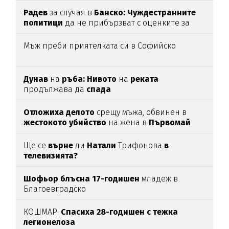
Радев
за случая в
Банско: Чуждестранните
политици
да не прибързват с оценките за
България
Мъж преби приятелката си в Софийско
Дунав
на
ръба: Нивото
на
реката
продължава да
спада
Отложиха делото
срещу мъжа, обвинен в
жестокото убийство
на жена в
Първомай
Ще се
върне
ли
Натали
Трифонова
в
телевизията?
Шофьор блъсна 17-годишен
младеж в
Благоевградско
КОШМАР:
Спасиха 28-годишен с тежка
легионелоза