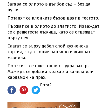
Загява се олиото в дълбок съд – без да
пуши.
Потапят се клонките бъзов цвят в тестото.
Пържат се в олиото до златисто. Изваждат
се с решетеста лъжица, като се отцеждат
върху нея.
Слагат се върху дебел слой кухненска
хартия, за да попие напълно излишната
мазнина.
Поръсват се още топли с пудра захар.
Може да се добави в захарта канела или
кардамон на прах.
Error9