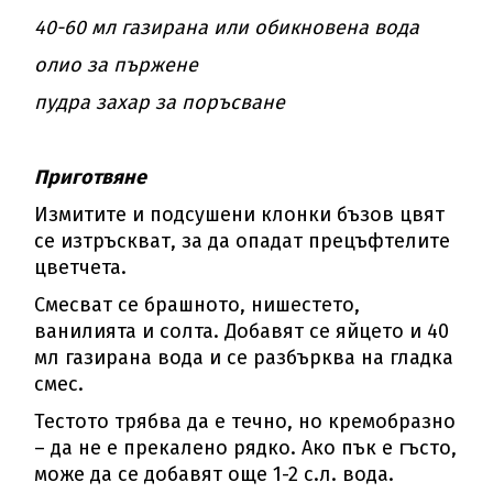
40-60 мл газирана или обикновена вода
олио за пържене
пудра захар за поръсване
Приготвяне
Измитите и подсушени клонки бъзов цвят
се изтръскват, за да опадат прецъфтелите
цветчета.
Смесват се брашното, нишестето,
ванилията и солта. Добавят се яйцето и 40
мл газирана вода и се разбърква на гладка
смес.
Тестото трябва да е течно, но кремобразно
– да не е прекалено рядко. Ако пък е гъсто,
може да се добавят още 1-2 с.л. вода.