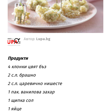
Автор:
Lupa.bg
Продукти
4 клонки цвят бъз
2 с.л. брашно
2 с.л. царевично нишесте
1 пак. ванилова захар
1 щипка сол
1 яйце