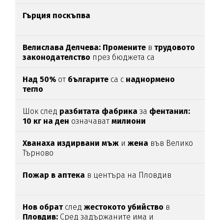
Гърция поскъпва
Велислава Делчева: Промените
в
трудовото
законодателство
през бюджета са
злоупотреба със законодателна техника
Над 50%
от
българите
са с
наднормено
тегло
Шок след
разбитата фабрика
за
фентанил:
10 кг на ден
означават
милиони
смъртоносни дози
Хванаха издирвани мъж
и
жена
във Велико
Търново
Пожар в аптека
в центъра на Пловдив
Нов обрат
след
жестокото убийство
в
Пловдив:
Сред задържаните има и