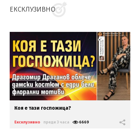
ЕКСКЛУЗИВНО
Коя е тази госпожица?
Ексклузивно
преди 3 часа
6669