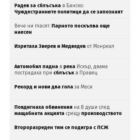
Радев за сблъсъка
в Банско:
Чуждестранните политици да се запознаят
с фактите
Вече ни гласят:
Парното поскъпва още
наесен
Изритаха Зверев и Медведев
от Монреал
Автомобил
падна
в
река
Искър, двама
пострадаха при
сблъсък
в Правец
Рекорд и нови два гола
за Меси
Повдигнаха
обвинения
на 8 души след
мащабната
акцията
срещу
производството
на
фентанил
у нас
Второразреден тим се подигра с ПСЖ