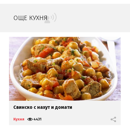
ОЩЕ КУХНЯ
Свинско с нахут и домати
П
д
Кухня
4431
К